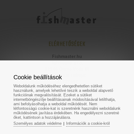
ELÉRHETŐSÉGEK
Fishmaster.hu
fishmaster s.r.o,
925 06 Čierna Voda 89
statisztikai számjel:
Cookie beállítások
47 737 697
Weboldalunk működéséhez elengedhetetlen sütiket
használunk, amelyek lehetővé teszik a weboldal alapvető
Üzletünk:
funkcióinak megvalósítását. Ezeket a sütiket
internetböngészője beállításainak módosításával letilthatja,
Fishmaster
ami befolyásolhatja a weboldal működését. Nem
Hodská 370/44
létfontosságú cookie-kat is szeretnénk használni weboldalunk
924 01 Galanta
működésének javítása érdekében. Ha engedélyezni szeretné
őket, kattintson a hozzájárulásra.
Személyes adatok védelme
Információk a cookie-król
|