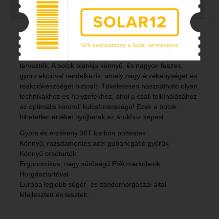
Árfigyelő
Abu Garcia ORRA 802H 15-60G 2.44m Spinning
Az ORRA botokat a modern pergetőhorgászok számára
tervezték. A botok blankja könnyű, és nagyon feszes,
gyors akcióval rendelkezik, amely nagy érzékenységet és
reakciókészséget biztosít. Tökéletesen használható olyan
technikákhoz és helyzetekhez, ahol a csali felkínálásához
az optimális kontroll kulcsfontosságú! Ezek a botok
hihetetlen értéket nyújtanak az árukhoz képest.
Gyors és érzékeny 30T karbon bottestek
Könnyű, rozsdamentes acél gubancgátló gyűrűk
Könnyű orsótartók
Ergonomikus, nagy sűrűségű EVA markolatok
Horgásztartóval
Európa legjobb sügér- és zanderhorgászai által
kifejlesztett és tesztelt.