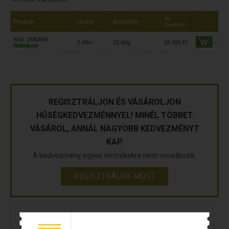
Ár
Produkt
Hossz
Dobósúly
(bruttó)
Kód: 1580849
2.44m
15-60g
26 380 Ft
Raktáron
REGISZTRÁLJON ÉS VÁSÁROLJON
HŰSÉGKEDVEZMÉNNYEL! MINÉL TÖBBET
VÁSÁROL, ANNÁL NAGYOBB KEDVEZMÉNYT
KAP.
A kedvezmény egyes termékekre nem vonatkozik.
REGISZTRÁLOK MOST
Leírás