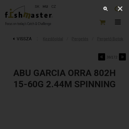
SK
HU
CZ
VISSZA
⋮
/
/
Kezdőoldal
Pergetés
Pergető Botok
38/172
ABU GARCIA ORRA 802H
15-60G 2.44M SPINNING