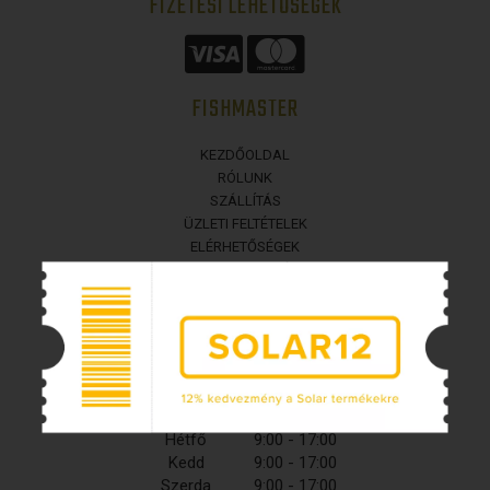
FIZETÉSI LEHETŐSÉGEK
FISHMASTER
KEZDŐOLDAL
RÓLUNK
SZÁLLÍTÁS
ÜZLETI FELTÉTELEK
ELÉRHETŐSÉGEK
BEJELENTKEZÉS
COOKIES
NYITVATARTÁS
Hétfő
9:00 - 17:00
Kedd
9:00 - 17:00
Szerda
9:00 - 17:00