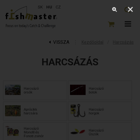
SK
HU
CZ
VISSZA
⋮
/
Kezdőoldal
Harcsázás
HARCSÁZÁS
Harcsázó
Harcsázó
orsók
botok
Aprócikk
Harcsázó
harcsára
horgok
Harcsázó
Harcsázó
Monofil és
Úszók
Fonott zsinór