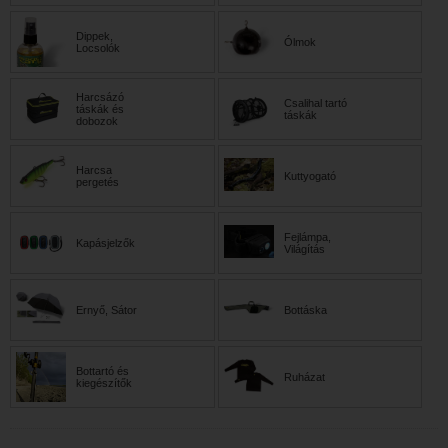
Dippek,
Ólmok
Locsolók
Harcsázó
Csalihal tartó
táskák és
táskák
dobozok
Harcsa
Kuttyogató
pergetés
Fejlámpa,
Kapásjelzők
Világítás
Ernyő, Sátor
Bottáska
Bottartó és
Ruházat
kiegészítők