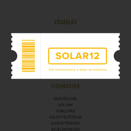
VÁSÁRLÁS
REGISZTRÁCIÓ
ELÁLLÁS A FOGYASZTÓI SZERZŐDÉSTŐL
SZEMÉLYES ADATOK VÉDELME
FIZETÉSI LEHETŐSÉGEK
FISHMASTER
KEZDŐOLDAL
RÓLUNK
SZÁLLÍTÁS
ÜZLETI FELTÉTELEK
ELÉRHETŐSÉGEK
BEJELENTKEZÉS