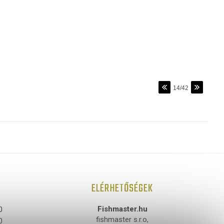
14/42
ELÉRHETŐSÉGEK
Fishmaster.hu
0
fishmaster s.r.o,
0