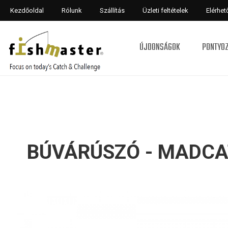
Kezdőoldal
Rólunk
Szállítás
Üzleti feltételek
Elérhe
ÚJDONSÁGOK
PONTYO
BÚVÁRÚSZÓ - MADCA