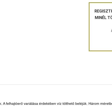
REGISZT
MINÉL T
 felhajtóerő variálása érdekében víz tölthető beléjük. Három méretben