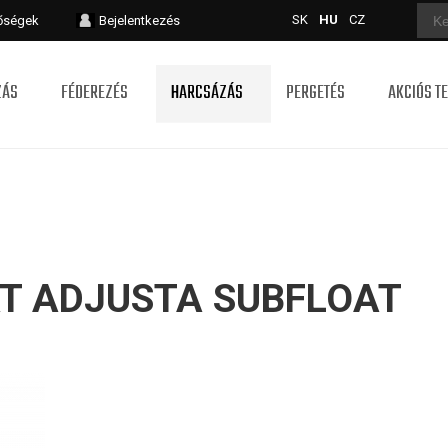
SK
HU
CZ
tőségek
Bejelentkezés
ZÁS
FÉDEREZÉS
HARCSÁZÁS
PERGETÉS
AKCIÓS T
T ADJUSTA SUBFLOAT