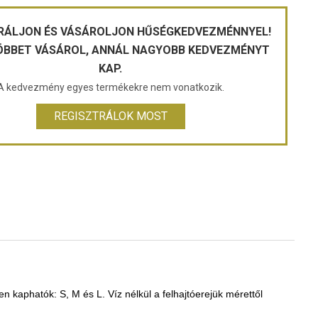
RÁLJON ÉS VÁSÁROLJON HŰSÉGKEDVEZMÉNNYEL!
ÖBBET VÁSÁROL, ANNÁL NAGYOBB KEDVEZMÉNYT
KAP.
A kedvezmény egyes termékekre nem vonatkozik.
REGISZTRÁLOK MOST
 kaphatók: S, M és L. Víz nélkül a felhajtóerejük mérettől