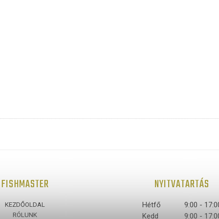
FISHMASTER
NYITVATARTÁS
Hétfő
9:00 - 17:0
KEZDŐOLDAL
RÓLUNK
Kedd
9:00 - 17:0