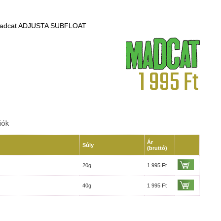
Madcat ADJUSTA SUBFLOAT
1 995
Ft
iók
Ár
Súly
(bruttó)
20g
1 995 Ft
40g
1 995 Ft