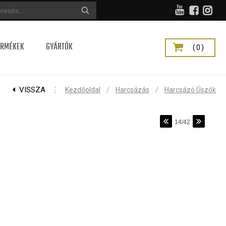
ERMÉKEK
GYÁRTÓK
(0)
VISSZA
⋮
/
/
Kezdőoldal
Harcsázás
Harcsázó Úszók
14/42