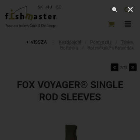
SK
HU
CZ
VISSZA
⋮
/
/
Kezdőoldal
Pontyozás
Táska,
/
Bottáska
Botzsákok És Botvédők
7/73
FOX VOYAGER® SINGLE
ROD SLEEVES