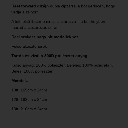
Reel forward dizájn
dupla cipzárral a bot gerincén, hogy
védje a zsinórt
A tok felső 15cm-e nincs cipzározva – a bot helyben
marad a cipzározás során
Reel szakasz
nagy pit modellekhez
Felső akasztóhurok
Tartós és vízálló 300D poliészter anyag
Külső anyag: 100% poliészter, Bélelés: 100% poliuretán,
Bélés: 100% poliészter
Méretek:
10ft: 165cm x 24cm
12ft: 192cm x 24cm
13ft: 210cm x 24cm