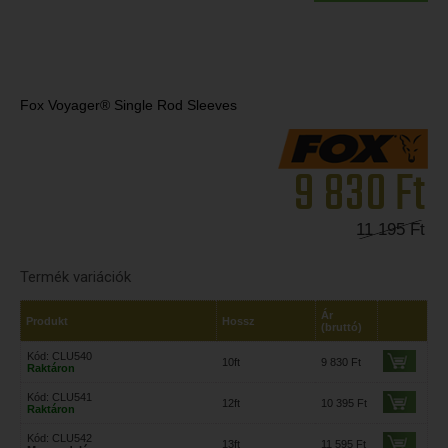
Fox Voyager® Single Rod Sleeves
9 830
Ft
11 195
Ft
Termék variációk
Ár
Produkt
Hossz
(bruttó)
Kód: CLU540
10ft
9 830 Ft
Raktáron
Kód: CLU541
12ft
10 395 Ft
Raktáron
Kód: CLU542
13ft
11 595 Ft