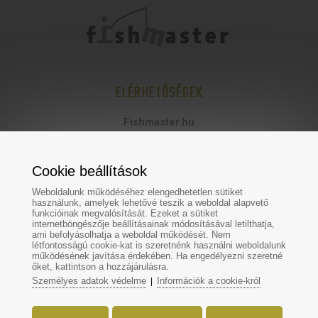
ELÉRHETŐSÉGEK
Fishmaster.hu
fishmaster s.r.o,
925 06 Čierna Voda 89
statisztikai számjel:
Cookie beállítások
47 737 697
Weboldalunk működéséhez elengedhetetlen sütiket
használunk, amelyek lehetővé teszik a weboldal alapvető
Üzletünk:
funkcióinak megvalósítását. Ezeket a sütiket
internetböngészője beállításainak módosításával letilthatja,
Fishmaster
ami befolyásolhatja a weboldal működését. Nem
Hodská 370/44
létfontosságú cookie-kat is szeretnénk használni weboldalunk
924 01 Galanta
működésének javítása érdekében. Ha engedélyezni szeretné
őket, kattintson a hozzájárulásra.
Személyes adatok védelme
Információk a cookie-król
|