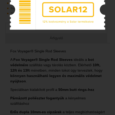
Reel szakasz nagy pit modellekhez
Felső akasztóhurok
Tartós és vízálló 300D poliészter
Leírás
Árfigyelő
Fox Voyager® Single Rod Sleeves
A
Fox Voyager® Single Rod Sleeves
ideális a
bot
védelmére
szállítás vagy tárolás közben. Elérhető
10ft,
12ft és 13ft
méretben, minden tokot úgy terveztek, hogy
könnyen használható legyen és maximális védelmet
nyújtson
.
Speciálisan kialakított profil a
50mm butt rings-hez
Párnázott poliészter fogantyúk
a kényelmes
szállításhoz
Erős dupla 10mm-es cipzárak
a teljes megbízhatóságért