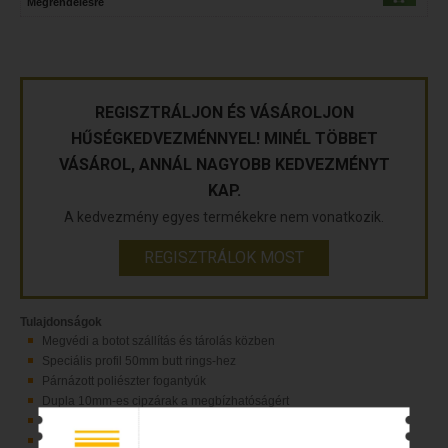
Megrendelésre
REGISZTRÁLJON ÉS VÁSÁROLJON
HŰSÉGKEDVEZMÉNNYEL! MINÉL TÖBBET
VÁSÁROL, ANNÁL NAGYOBB KEDVEZMÉNYT
KAP.
A kedvezmény egyes termékekre nem vonatkozik.
REGISZTRÁLOK MOST
Tulajdonságok
Megvédi a botot szállítás és tárolás közben
Speciális profil 50mm butt rings-hez
Párnázott poliészter fogantyúk
Dupla 10mm-es cipzárak a megbízhatóságért
Reel forward dizájn a zsinór védelmére
Felső 15cm cipzár nélkül a könnyű használathoz