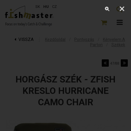
SK
HU
CZ
VISSZA
⋮
/
/
Kezdőoldal
Pontyozás
Kényelem A
/
Parton
Székek
47/88
HORGÁSZ SZÉK - ZFISH
KRESLO HURRICANE
CAMO CHAIR