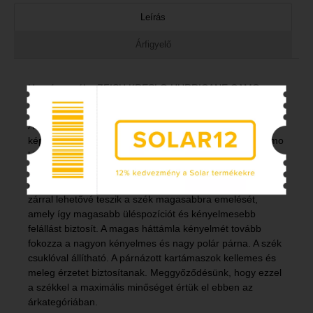
Leírás
Árfigyelő
Horgász szék - ZFISH KRESLO HURRICANE CAMO
CHAIR
A luxus Hurricane Camo szék egy teljesen új terméket
képvisel, amely a ZFISH márkájú termékek exkluzív camo
kiadásához tartozik. Ez a horgász szék maximális
kényelmet nyújt. A szék kiváló minőségű és tartós
konstrukcióból készült. Az erős teleszkópos lábak rögzített
zárral lehetővé teszik a szék magasabbra emelését,
amely így magasabb üléspozíciót és kényelmesebb
felállást biztosít. A magas háttámla kényelmét tovább
fokozza a nagyon kényelmes és nagy polár párna. A szék
csuklóval állítható. A párnázott kartámaszok kellemes és
meleg érzetet biztosítanak. Meggyőződésünk, hogy ezzel
a székkel a maximális minőséget értük el ebben az
árkategóriában.