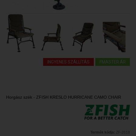
INGYENES SZÁLLÍTÁS
FMASTER ÁR
Horgász szék - ZFISH KRESLO HURRICANE CAMO CHAIR
Termék kódja:
ZF-2618