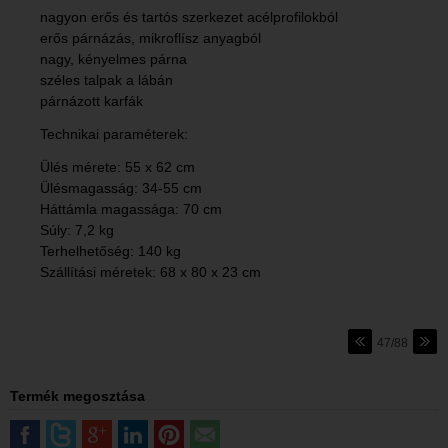
nagyon erős és tartós szerkezet acélprofilokból
erős párnázás, mikroflísz anyagból
nagy, kényelmes párna
széles talpak a lábán
párnázott karfák
Technikai paraméterek:
Ülés mérete: 55 x 62 cm
Ülésmagasság: 34-55 cm
Háttámla magassága: 70 cm
Súly: 7,2 kg
Terhelhetőség: 140 kg
Szállítási méretek: 68 x 80 x 23 cm
47/88
Termék megosztása