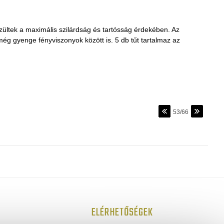
szültek a maximális szilárdság és tartósság érdekében. Az
még gyenge fényviszonyok között is. 5 db tűt tartalmaz az
53/66
ELÉRHETŐSÉGEK