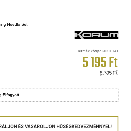
ting Needle Set
Termék kódja:
K0310141
5 195
Ft
8 795
Ft
g:
Elfogyott
RÁLJON ÉS VÁSÁROLJON HŰSÉGKEDVEZMÉNNYEL!