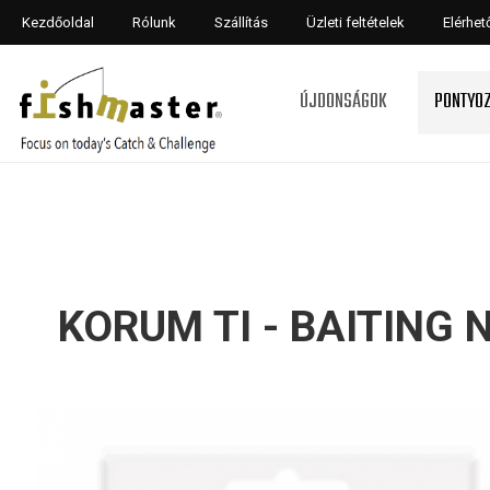
Kezdőoldal
Rólunk
Szállítás
Üzleti feltételek
Elérhe
ÚJDONSÁGOK
PONTYO
KORUM TI - BAITING 