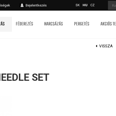
SK
HU
CZ
tőségek
Bejelentkezés
ZÁS
FÉDEREZÉS
HARCSÁZÁS
PERGETÉS
AKCIÓS T
VISSZA
NEEDLE SET