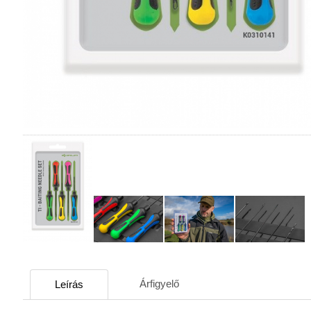
Árfigyelő
Leírás