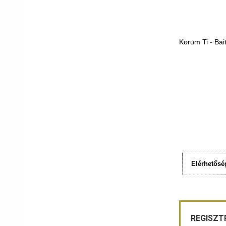
Korum Ti - Bai
Elérhetősé
REGISZT