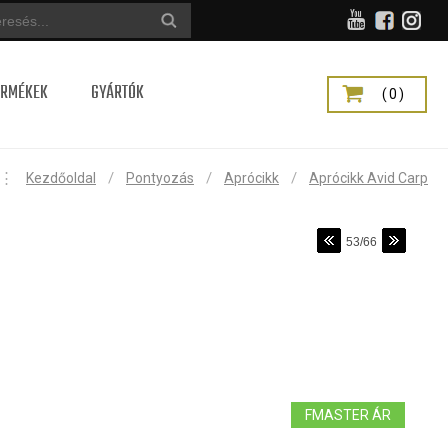
ERMÉKEK
GYÁRTÓK
(0)
⋮
/
/
/
Kezdőoldal
Pontyozás
Aprócikk
Aprócikk Avid Carp
53/66
FMASTER ÁR