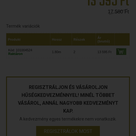
13 595
Ft
17 580
Ft
Termék variációk
Ár
Produkt
Hossz
Részek
(bruttó)
Kód: 101004524
1.80m
2
13 595 Ft
Raktáron
REGISZTRÁLJON ÉS VÁSÁROLJON
HŰSÉGKEDVEZMÉNNYEL! MINÉL TÖBBET
VÁSÁROL, ANNÁL NAGYOBB KEDVEZMÉNYT
KAP.
A kedvezmény egyes termékekre nem vonatkozik.
REGISZTRÁLOK MOST