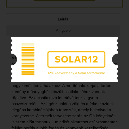
Leírás
Árfigyelő
Merítőháló Delphin PARTISAN 100x100/1.8m/2 rész
A PARTISAN bizonyítja, hogy még egy kapitális méretű
halak megfogására alkalmas pontyozó merítőháló is lehet
kedvező árú.
Ez a háló könnyű, erős, a kis lyukbőség pedig azt jelenti,
hogy kíméletes a halakhoz. A merítőháló karjai a tartós
kemény műanyagból készült csatlakozóhoz vannak
rögzítve. Ez a csatlakozó lehetővé teszi a gyors
összeszerelést. Az egész hálót a zöld és a fekete színek
elegáns kombinációjában tervezték, amely beleolvad a
környezetbe. A termék tervezése során az Ön kényelmét
is szem előtt tartottuk – mindkét alkatrészt csúszásmentes
felület borítja a jobb fogás és könnyebb kezelhetőség