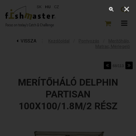
SK
HU
CZ
VISSZA
⋮
/
/
Kezdőoldal
Pontyozás
Merítőhálo,
Matrac, Mérlegelő
68/113
MERÍTŐHÁLÓ DELPHIN
PARTISAN
100X100/1.8M/2 RÉSZ