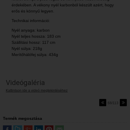
érdekében. A vékony nyél karbonból készült azért, hogy
erős és könnyű legyen.
Technikai információ:
Nyél anyaga: karbon
Nyél teljes hossza: 183 cm
Szállítási hossz: 117 cm
Nyél súlya: 218g
Merítőhálófej súlya: 434g
Videógaléria
Kattintson ide a videó megtekintéséhez
68/113
Termék megosztása