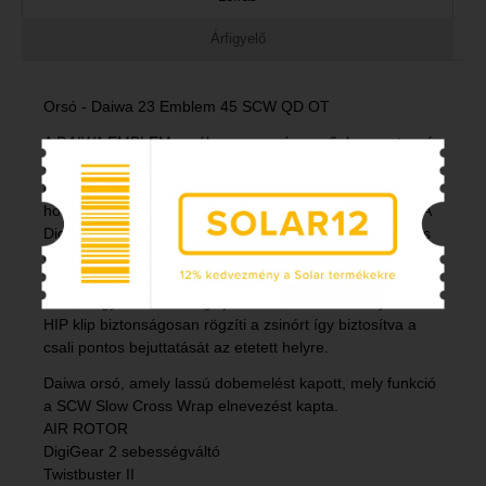
Árfigyelő
Orsó - Daiwa 23 Emblem 45 SCW QD OT
A DAIWA EMBLEM orsók nagyon népszerűek a pontyoyó
horgászok körében. Az innovatív kereszt zsinórelrakásnak
és a 45mm dobemelésnek köszönhetően különösen
hosszú dobásokat tesz lehetővé minimális súrlódással. A
Digigear II fogaskerekek selymesen egyenletes futást és
elegendő energiaátadást biztosítanak, és egy fordulatra
104 cm-es a zsinórbehúzás. A QD fékrendszer lehetővé
teszi, hogy azonnal reagáljon a változó körülményekre. A
HIP klip biztonságosan rögzíti a zsinórt így biztosítva a
csali pontos bejuttatását az etetett helyre.
Daiwa orsó, amely lassú dobemelést kapott, mely funkció
a SCW Slow Cross Wrap elnevezést kapta.
AIR ROTOR
DigiGear 2 sebességváltó
Twistbuster II