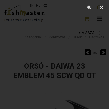
SK
HU
CZ
VISSZA
⋮
/
/
/
Kezdőoldal
Pontyozás
Orsók
Elsőfékes
45/70
ORSÓ - DAIWA 23
EMBLEM 45 SCW QD OT