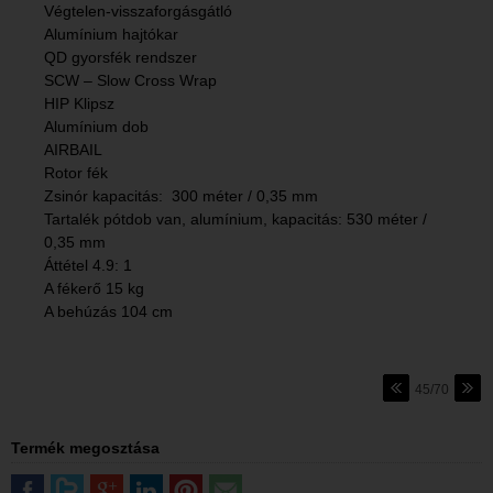
Végtelen-visszaforgásgátló
Alumínium hajtókar
QD gyorsfék rendszer
SCW – Slow Cross Wrap
HIP Klipsz
Alumínium dob
AIRBAIL
Rotor fék
Zsinór kapacitás: 300 méter / 0,35 mm
Tartalék pótdob van, alumínium, kapacitás: 530 méter /
0,35 mm
Áttétel 4.9: 1
A fékerő 15 kg
A behúzás 104 cm
45/70
Termék megosztása