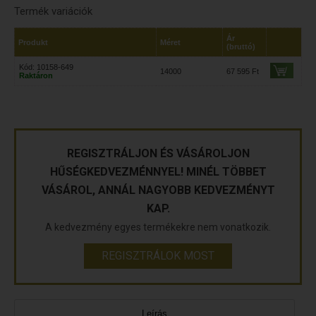
Termék variációk
Ár
Produkt
Méret
(bruttó)
Kód: 10158-649
14000
67 595 Ft
Raktáron
REGISZTRÁLJON ÉS VÁSÁROLJON
HŰSÉGKEDVEZMÉNNYEL! MINÉL TÖBBET
VÁSÁROL, ANNÁL NAGYOBB KEDVEZMÉNYT
KAP.
A kedvezmény egyes termékekre nem vonatkozik.
REGISZTRÁLOK MOST
Leírás