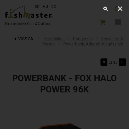
SK
HU
CZ
VISSZA
⋮
/
/
Kezdőoldal
Pontyozás
Kényelem A
/
Parton
Powerbank, Adaptér, Kiegészítők
11/16
POWERBANK - FOX HALO
POWER 96K