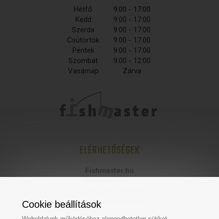
Hétfő
9:00 - 17:00
Kedd
9:00 - 17:00
Szerda
9:00 - 17:00
Csütörtök
9:00 - 17:00
Péntek
9:00 - 17:00
Szombat
9:00 - 12:00
Vasárnap
Zárva
ELÉRHETŐSÉGEK
Fishmaster.hu
fishmaster s.r.o,
925 06 Čierna Voda 89
statisztikai számjel:
Cookie beállítások
47 737 697
Weboldalunk működéséhez elengedhetetlen sütiket