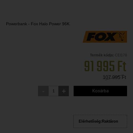
Powerbank - Fox Halo Power 96K
Termék kódja:
CEI178
91 995
Ft
107 995
Ft
-
+
Kosárba
Elérhetőség:
Raktáron