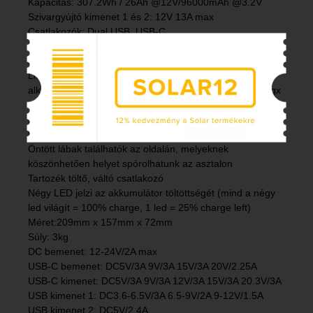
Kapacitás: 307.2Wh / 26Ah @12V/96000mAh @3.2V
Szivargyújtó kimenet 1 és 2: 12V 13A max
Csatlakozók: Dual USB, USB-C
Mobil eszközök töltése: iPhone X / iPhone 8 Plus: kb. 22-
26 alkalommal, iPhone 8: kb. 32-36 alkalommal
LiFePo4 akkumulátor cellákkal, melyek sokkal
alkalmasabbak a kültéri használatra a Li-Polymer-nél, ígx
sokkal stabilabb és megbízhatóbb még hideg időben is
Nagyméretű sátorvilágítással az oldalán sárga és fehér
LED változattal
Öntött lábak találhatók az oldalán, melyeknek
köszönhetően helyet spórolhatunk az asztalon
Tartozék töltő, váltó csatlakozó
Négy LED jelzi az akkumulátor töltöttségét (mind a négy
led világít = 100% charge, 1 led = 25% charge left)
Méret:209mm x 157mm x 72mm
Súly: 3kg
DC bemenet: 12-24V/2A max
USB-C bemenet: DC5V/3A 9V/3A 15V/3A 20V/2.25A
USB-C kimenet: DC5V/3A 9V/3A 12V/3A 15V/3A 20.3V/3A
USB kimenet 1: DC3.6-6.5V/3A 6.5-9V/2A 9-12V/1.5A
USB kimenet 2: DC5V/2.4A