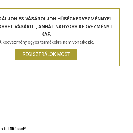
RÁLJON ÉS VÁSÁROLJON HŰSÉGKEDVEZMÉNNYEL!
ÖBBET VÁSÁROL, ANNÁL NAGYOBB KEDVEZMÉNYT
KAP.
A kedvezmény egyes termékekre nem vonatkozik.
REGISZTRÁLOK MOST
 feltöltéssel*.