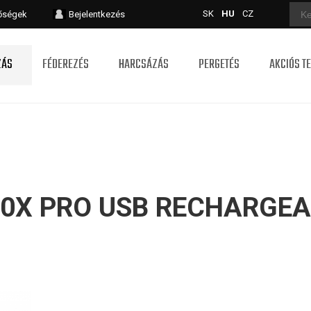
SK
HU
CZ
tőségek
Bejelentkezés
ZÁS
FÉDEREZÉS
HARCSÁZÁS
PERGETÉS
AKCIÓS T
0X PRO USB RECHARGE