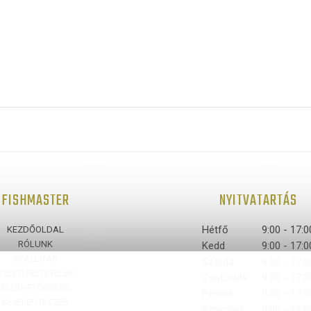
FISHMASTER
NYITVATARTÁS
Hétfő
9:00 - 17:0
KEZDŐOLDAL
RÓLUNK
Kedd
9:00 - 17:0
SZÁLLÍTÁS
Szerda
9:00 - 17:0
ÜZLETI FELTÉTELEK
Csütörtök
9:00 - 17:0
ELÉRHETŐSÉGEK
Péntek
9:00 - 17:0
BEJELENTKEZÉS
Szombat
9:00 - 12:0