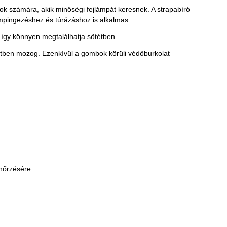
k számára, akik minőségi fejlámpát keresnek. A strapabíró
mpingezéshez és túrázáshoz is alkalmas.
 így könnyen megtalálhatja sötétben.
tétben mozog. Ezenkívül a gombok körüli védőburkolat
enőrzésére.