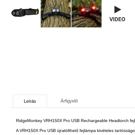
Árfigyelő
Leírás
RidgeMonkey VRH150X Pro USB Rechargeable Headtorch fe
A VRH150X Pro USB újratölthető fejlámpa kivételes tartósságot é