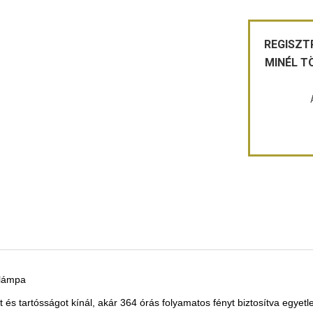
REGISZT
MINÉL T
jlámpa
s tartósságot kínál, akár 364 órás folyamatos fényt biztosítva egyetlen