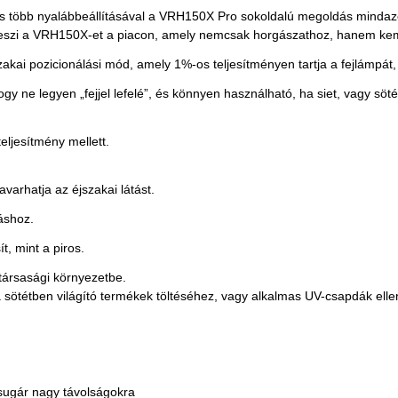
 és több nyalábbeállításával a VRH150X Pro sokoldalú megoldás mindazo
á teszi a VRH150X-et a piacon, amely nemcsak horgászathoz, hanem ke
akai pozicionálási mód, amely 1%-os teljesítményen tartja a fejlámpát,
y ne legyen „fejjel lefelé”, és könnyen használható, ha siet, vagy sö
eljesítmény mellett.
zavarhatja az éjszakai látást.
sáshoz.
t, mint a piros.
 társasági környezetbe.
 a sötétben világító termékek töltéséhez, vagy alkalmas UV-csapdák ell
 sugár nagy távolságokra