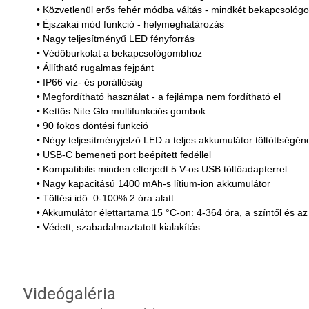
• Közvetlenül erős fehér módba váltás - mindkét bekapcsoló
• Éjszakai mód funkció - helymeghatározás
• Nagy teljesítményű LED fényforrás
• Védőburkolat a bekapcsológombhoz
• Állítható rugalmas fejpánt
• IP66 víz- és porállóság
• Megfordítható használat - a fejlámpa nem fordítható el
• Kettős Nite Glo multifunkciós gombok
• 90 fokos döntési funkció
• Négy teljesítményjelző LED a teljes akkumulátor töltöttségé
• USB-C bemeneti port beépített fedéllel
• Kompatibilis minden elterjedt 5 V-os USB töltőadapterrel
• Nagy kapacitású 1400 mAh-s lítium-ion akkumulátor
• Töltési idő: 0-100% 2 óra alatt
• Akkumulátor élettartama 15 °C-on: 4-364 óra, a színtől és 
• Védett, szabadalmaztatott kialakítás
Videógaléria