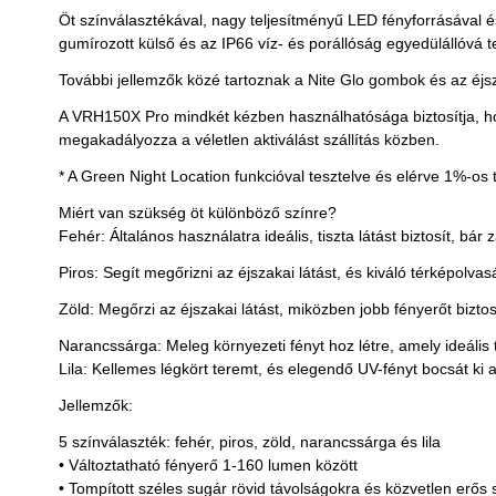
Öt színválasztékával, nagy teljesítményű LED fényforrásával
gumírozott külső és az IP66 víz- és porállóság egyedülállóv
További jellemzők közé tartoznak a Nite Glo gombok és az éjsz
A VRH150X Pro mindkét kézben használhatósága biztosítja, hog
megakadályozza a véletlen aktiválást szállítás közben.
* A Green Night Location funkcióval tesztelve és elérve 1%-os t
Miért van szükség öt különböző színre?
Fehér: Általános használatra ideális, tiszta látást biztosít, bár 
Piros: Segít megőrizni az éjszakai látást, és kiváló térképolva
Zöld: Megőrzi az éjszakai látást, miközben jobb fényerőt biztosí
Narancssárga: Meleg környezeti fényt hoz létre, amely ideális
Lila: Kellemes légkört teremt, és elegendő UV-fényt bocsát ki
Jellemzők:
5 színválaszték: fehér, piros, zöld, narancssárga és lila
• Változtatható fényerő 1-160 lumen között
• Tompított széles sugár rövid távolságokra és közvetlen erős