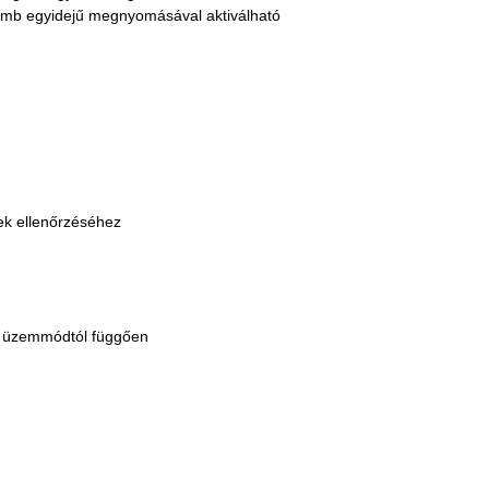
gomb egyidejű megnyomásával aktiválható
nek ellenőrzéséhez
az üzemmódtól függően