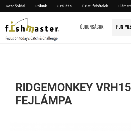
Kezdőoldal
Rólunk
Szállítás
Üzleti feltételek
Elérhe
ÚJDONSÁGOK
PONTYO
RIDGEMONKEY VRH15
FEJLÁMPA