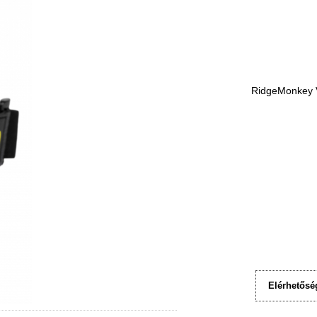
RidgeMonkey 
Elérhetősé