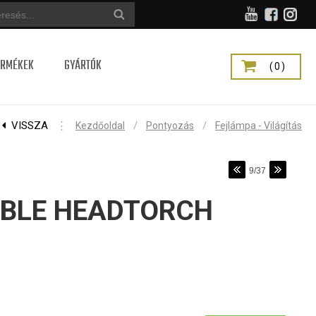
ERMÉKEK
GYÁRTÓK
(0)
VISSZA
⋮
/
/
Kezdőoldal
Pontyozás
Fejlámpa - Világítás
9/37
ABLE HEADTORCH