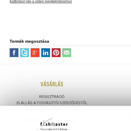
Kattintson ide a videó megtekintéséhez
Termék megosztása
VÁSÁRLÁS
REGISZTRÁCIÓ
ELÁLLÁS A FOGYASZTÓI SZERZŐDÉSTŐL
SZEMÉLYES ADATOK VÉDELME
FIZETÉSI LEHETŐSÉGEK