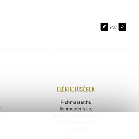
9/37
ELÉRHETŐSÉGEK
Fishmaster.hu
0
fishmaster s.r.o,
0
925 06 Čierna Voda 89
0
statisztikai számjel:
0
47 737 697
0
0