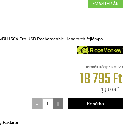
FMASTER ÁR
VRH150X Pro USB Rechargeable Headtorch fejlámpa
Termék kódja:
RM929
18 795
Ft
19 995
Ft
-
+
Kosárba
g:
Raktáron