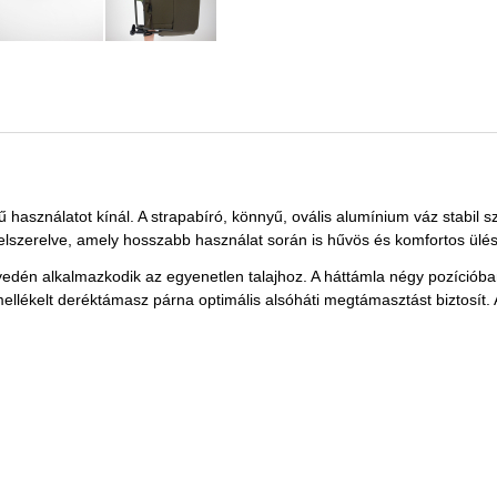
sználatot kínál. A strapabíró, könnyű, ovális alumínium váz stabil sze
lszerelve, amely hosszabb használat során is hűvös és komfortos ülést
dén alkalmazkodik az egyenetlen talajhoz. A háttámla négy pozícióban á
ellékelt deréktámasz párna optimális alsóháti megtámasztást biztosít.