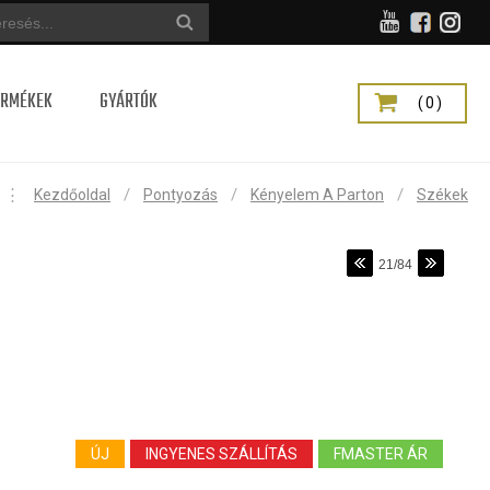
ERMÉKEK
GYÁRTÓK
(0)
⋮
/
/
/
Kezdőoldal
Pontyozás
Kényelem A Parton
Székek
21/84
ÚJ
INGYENES SZÁLLÍTÁS
FMASTER ÁR