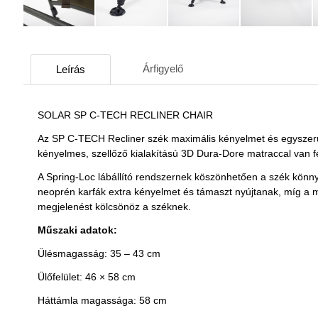
Árfigyelő
Leírás
SOLAR SP C-TECH RECLINER CHAIR
Az SP C-TECH Recliner szék maximális kényelmet és egyszerű ha
kényelmes, szellőző kialakítású 3D Dura-Dore matraccal van fe
A Spring-Loc lábállító rendszernek köszönhetően a szék könnye
neoprén karfák extra kényelmet és támaszt nyújtanak, míg a m
megjelenést kölcsönöz a széknek.
Műszaki adatok:
Ülésmagasság: 35 – 43 cm
Ülőfelület: 46 × 58 cm
Háttámla magassága: 58 cm