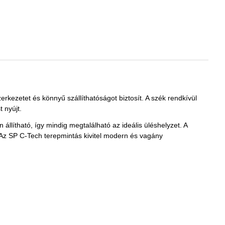
rkezetet és könnyű szállíthatóságot biztosít. A szék rendkívül
 nyújt.
llítható, így mindig megtalálható az ideális üléshelyzet. A
 Az SP C-Tech terepmintás kivitel modern és vagány