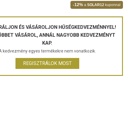
-12%
a
SOLAR12
kuponnal
RÁLJON ÉS VÁSÁROLJON HŰSÉGKEDVEZMÉNNYEL!
ÖBBET VÁSÁROL, ANNÁL NAGYOBB KEDVEZMÉNYT
KAP.
A kedvezmény egyes termékekre nem vonatkozik.
REGISZTRÁLOK MOST