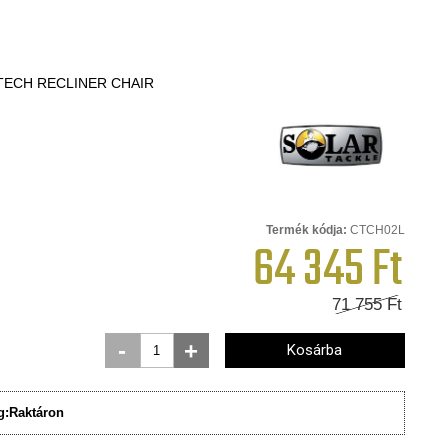
TECH RECLINER CHAIR
Termék kódja:
CTCH02L
64 345
Ft
71 755
Ft
-
+
Kosárba
g:
Raktáron