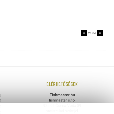
21/84
ELÉRHETŐSÉGEK
Fishmaster.hu
0
fishmaster s.r.o,
0
925 06 Čierna Voda 89
0
statisztikai számjel:
0