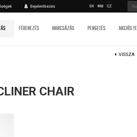
SK
HU
CZ
tőségek
Bejelentkezés
ZÁS
FÉDEREZÉS
HARCSÁZÁS
PERGETÉS
AKCIÓS T
VISSZA
CLINER CHAIR