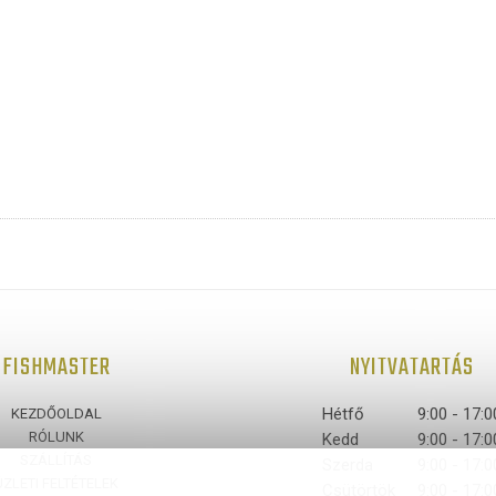
FISHMASTER
NYITVATARTÁS
Hétfő
9:00 - 17:0
KEZDŐOLDAL
RÓLUNK
Kedd
9:00 - 17:0
SZÁLLÍTÁS
Szerda
9:00 - 17:0
ÜZLETI FELTÉTELEK
Csütörtök
9:00 - 17:0