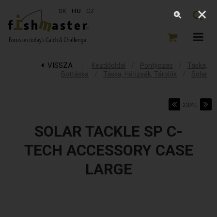
SK
HU
CZ
VISSZA
⋮
/
/
Kezdőoldal
Pontyozás
Táska,
/
/
Bottáska
Táska, Hátizsák, Tárolók
Solar
23/41
SOLAR TACKLE SP C-
TECH ACCESSORY CASE
LARGE