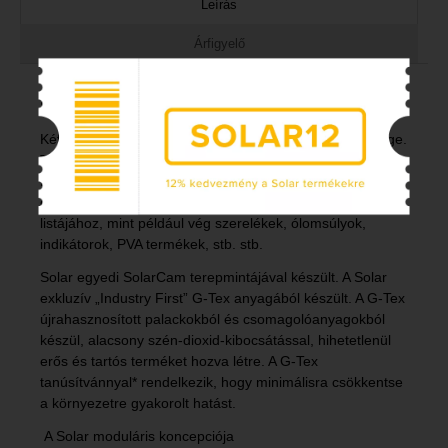
Leírás
Árfigyelő
Solar Tackle SP C-TECH ACCESSORY CASE LARGE
Két méretben kínálunk aprócikk tárolót; Medium és Large.
Tökéletesen kombinálható az SP C-Tech Carryall,
Rugsack vagy Barrow táskákkal vagy egyszerűen
önmagában. Ideális tárolórendszer a kellékek végtelen
listájához, mint például vég szerelékek, ólomsúlyok,
indikátorok, PVA termékek, stb. stb.
Solar egyedi SolarCam terepmintájával készült. A Solar
exkluzív „Industry First” G-Tex anyagából készült. A G-Tex
újrahasznosított palackokból és csomagolóanyagokból
készül, alacsony szén-dioxid-kibocsátással, hihetetlenül
erős és tartós terméket hozva létre. A G-Tex
tanúsítvánnyal* rendelkezik, hogy minimálisra csökkentse
a környezetre gyakorolt ​​hatást.
A Solar moduláris koncepciója