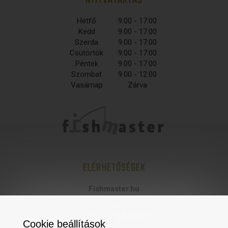
Hétfő
9:00 - 17:00
Kedd
9:00 - 17:00
Szerda
9:00 - 17:00
Csütörtök
9:00 - 17:00
Péntek
9:00 - 17:00
Szombat
9:00 - 12:00
Vasárnap
Zárva
ELÉRHETŐSÉGEK
Fishmaster.hu
fishmaster s.r.o,
925 06 Čierna Voda 89
statisztikai számjel:
Cookie beállítások