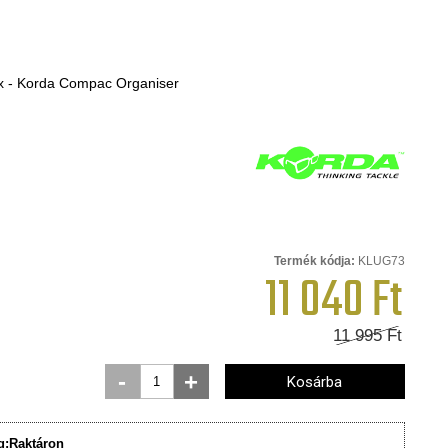
x - Korda Compac Organiser
Termék kódja:
KLUG73
11 040
Ft
11 995
Ft
-
+
Kosárba
g:
Raktáron