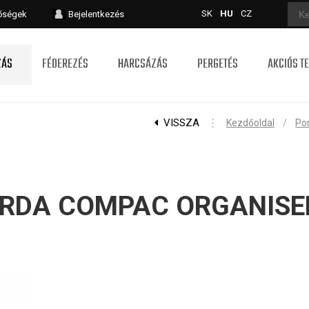
SK
HU
CZ
tőségek
Bejelentkezés
ZÁS
FÉDEREZÉS
HARCSÁZÁS
PERGETÉS
AKCIÓS T
VISSZA
⋮
/
Kezdőoldal
Po
KORDA COMPAC ORGANISE