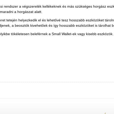
lási rendszer a végszerelék kellékeknek és más szükséges horgász es
maradni a horgászat alatt.
ret tetején helyezkedik el és lehetővé tesz hosszabb eszközöket tároln
djenek, a beosztók kivehetőek és így hosszabb eszközöket is tárolhat 
melyikbe tökéletesen beleférnek a Small Wallet-ek vagy kisebb eszközök.