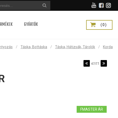
ERMÉKEK
GYÁRTÓK
(0)
/
/
/
ntyozás
Táska, Bottáska
Táska, Hátizsák, Tárolók
Korda
47/77
R
FMASTER ÁR