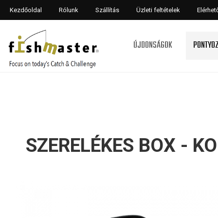
Kezdőoldal
Rólunk
Szállítás
Üzleti feltételek
Elérhe
ÚJDONSÁGOK
PONTYO
SZERELÉKES BOX - 