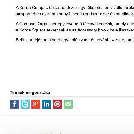
A Korda Compac táska rendszer egy tökéletes és vízálló táro
strapabíró és extrém könnyű, segít rendszerezve és mobilnak 
A Compact Organiser egy levehető tálcával érkezik, amely a ke
a Korda Square tekercsek és az Accessory box-k bele illeszke
Belül a tetején található egy hálós zseb és további 4 zseb, a
Termék megosztása