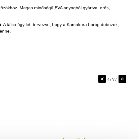
zközökhöz. Magas minőségű EVA anyagból gyártva, erős,
i. A tálca úgy lett tervezve, hogy a Kamakura horog dobozok,
benne.
47/77