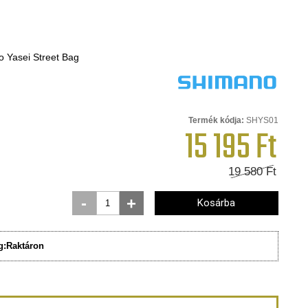
 Yasei Street Bag
Termék kódja:
SHYS01
15 195
Ft
19 580
Ft
-
+
Kosárba
g:
Raktáron