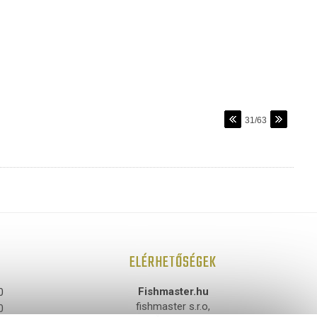
31/63
ELÉRHETŐSÉGEK
Fishmaster.hu
0
fishmaster s.r.o,
0