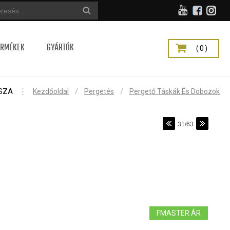
ERMÉKEK
GYÁRTÓK
(0)
SZA
⋮
/
/
Kezdőoldal
Pergetés
Pergető Táskák És Dobozok
31/63
FMASTER ÁR