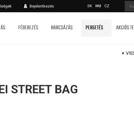
SK
HU
CZ
tőségek
Bejelentkezés
ZÁS
FÉDEREZÉS
HARCSÁZÁS
PERGETÉS
AKCIÓS T
VIS
I STREET BAG