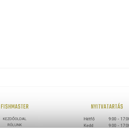
FISHMASTER
NYITVATARTÁS
Hétfő
9:00 - 17:0
KEZDŐOLDAL
RÓLUNK
Kedd
9:00 - 17:0