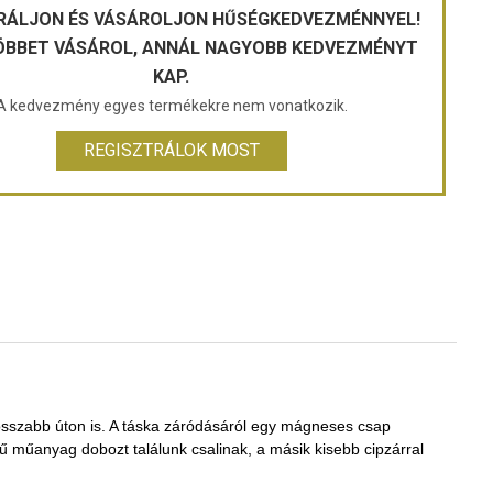
RÁLJON ÉS VÁSÁROLJON HŰSÉGKEDVEZMÉNNYEL!
ÖBBET VÁSÁROL, ANNÁL NAGYOBB KEDVEZMÉNYT
KAP.
A kedvezmény egyes termékekre nem vonatkozik.
REGISZTRÁLOK MOST
hosszabb úton is. A táska záródásáról egy mágneses csap
 műanyag dobozt találunk csalinak, a másik kisebb cipzárral