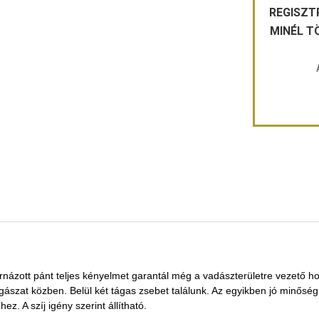
REGISZT
MINÉL T
rnázott pánt teljes kényelmet garantál még a vadászterületre vezető 
szat közben. Belül két tágas zsebet találunk. Az egyikben jó minőségű
z. A szíj igény szerint állítható.