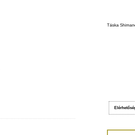
Táska Shimano
Elérhetősé