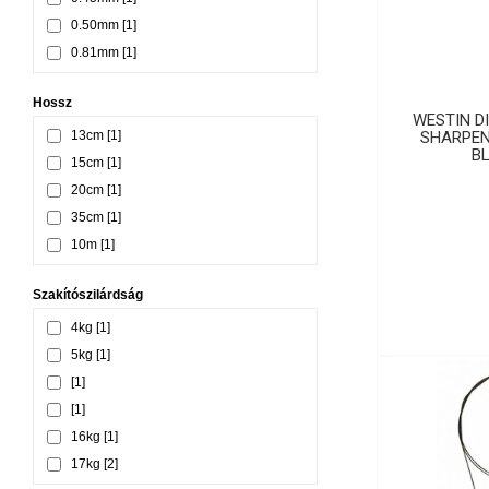
0.50mm [1]
0.81mm [1]
Hossz
WESTIN D
13cm [1]
SHARPEN
B
15cm [1]
20cm [1]
35cm [1]
10m [1]
Szakítószilárdság
4kg [1]
5kg [1]
[1]
[1]
16kg [1]
17kg [2]