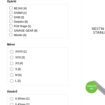
Gyártó
BEJAX [4]
DAIWA [1]
DAM [3]
Delphin [9]
FOX Rage [1]
WESTIN 
SAVAGE GEAR [9]
STAINL
Westin [4]
Méret
XXXS [1]
XXS [3]
XS [4]
S [4]
M [4]
L [2]
XXL [1]
FMASTER
ÁR
Átmérő
0,8x1,7x8mm [1]
1,2x2,6x8mm [1]
0.40mm [1]
0.45mm [1]