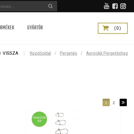
ERMÉKEK
GYÁRTÓK
(0)
VISSZA
⋮
/
/
Kezdőoldal
Pergetés
Aprócikk Pergetéshez
1
2
FMASTER
ÁR