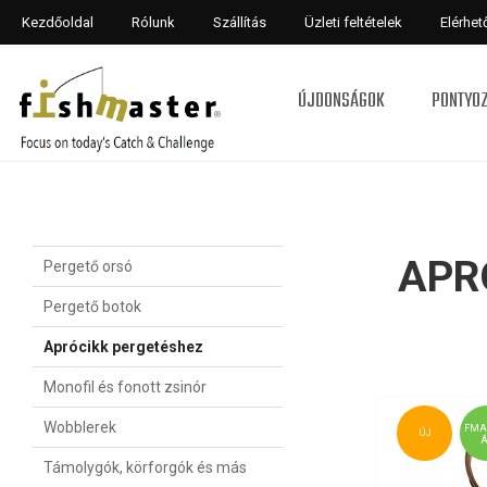
Kezdőoldal
Rólunk
Szállítás
Üzleti feltételek
Elérhe
ÚJDONSÁGOK
PONTYO
APR
Pergető orsó
Pergető botok
Aprócikk pergetéshez
Monofil és fonott zsinór
Wobblerek
FMA
ÚJ
Támolygók, körforgók és más