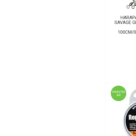
HARAPÁ
SAVAGE G
100CM/0
FMASTER
ÁR