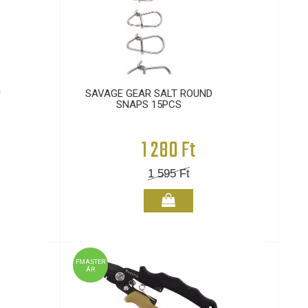
!
SAVAGE GEAR SALT ROUND
SNAPS 15PCS
1 280 Ft
1 595
Ft
FMASTER
ÁR