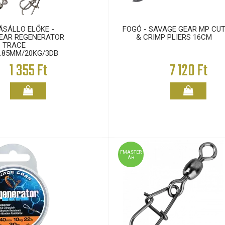
SÁLLO ELŐKE -
FOGÓ - SAVAGE GEAR MP CU
EAR REGENERATOR
& CRIMP PLIERS 16CM
TRACE
.85MM/20KG/3DB
1 355 Ft
7 120 Ft
FMASTER
ÁR