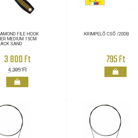
IAMOND FILE HOOK
KRIMPELŐ CSŐ /20DB
ER MEDIUM 15CM
LACK SAND
3 800 Ft
795 Ft
4 395
Ft