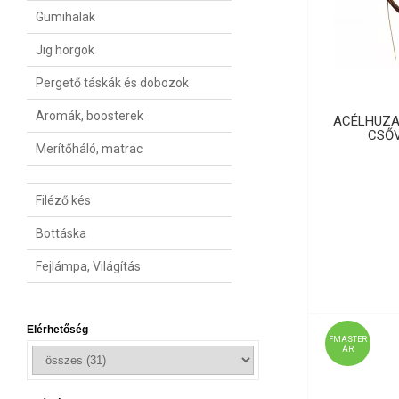
Gumihalak
Jig horgok
Pergető táskák és dobozok
Aromák, boosterek
ACÉLHUZA
CSŐV
Merítőháló, matrac
Filéző kés
Bottáska
Fejlámpa, Világítás
Elérhetőség
FMASTER
ÁR