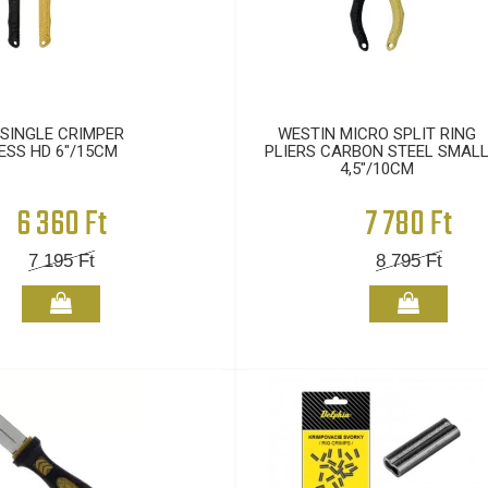
SINGLE CRIMPER
WESTIN MICRO SPLIT RING
ESS HD 6"/15CM
PLIERS CARBON STEEL SMAL
4,5"/10CM
6 360 Ft
7 780 Ft
7 195
Ft
8 795
Ft