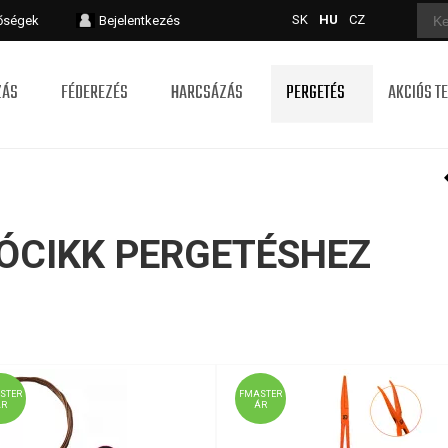
SK
HU
CZ
tőségek
Bejelentkezés
ZÁS
FÉDEREZÉS
HARCSÁZÁS
PERGETÉS
AKCIÓS T
ÓCIKK PERGETÉSHEZ
STER
FMASTER
ÁR
ÁR