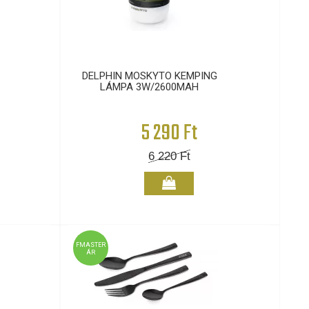
DELPHIN MOSKYTO KEMPING
LÁMPA 3W/2600MAH
5 290 Ft
6 220
Ft
FMASTER
ÁR