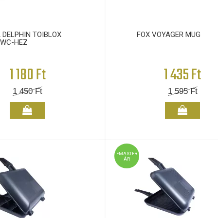
 DELPHIN TOIBLOX
FOX VOYAGER MUG
WC-HEZ
1 180 Ft
1 435 Ft
1 450
Ft
1 595
Ft
FMASTER
ÁR