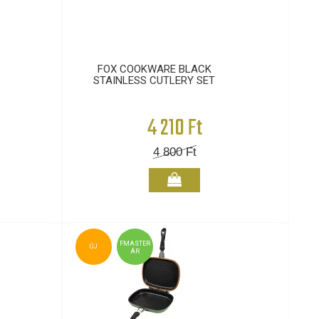
FOX COOKWARE BLACK
STAINLESS CUTLERY SET
4 210 Ft
4 800
Ft
FMASTER
ÚJ
ÁR