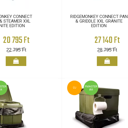
ONKEY CONNECT
RIDGEMONKEY CONNECT PAN
& STEAMER XXL
& GRIDDLE XXL GRANITE
NITE EDITION
EDITION
20 795 Ft
27 140 Ft
22 795
Ft
28 795
Ft
STER
FMASTER
ÚJ
ÁR
ÁR