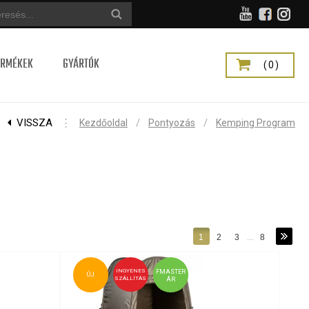
ERMÉKEK
GYÁRTÓK
(0)
VISSZA
⋮
/
/
Kezdőoldal
Pontyozás
Kemping Program
1
2
3
...
8
INGYENES
FMASTER
ÚJ
SZÁLLÍTÁS
ÁR