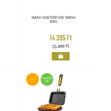
NASH SUBTERFUGE WASH
BAG
14 395 Ft
15 995
Ft
FMASTER
ÚJ
ÁR