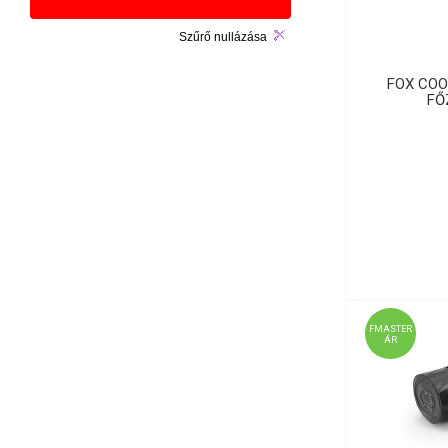
Szűrő nullázása
FOX COO
FŐ
FMASTER
ÁR