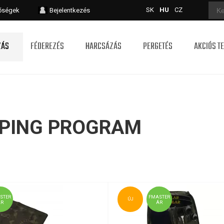
SK
HU
CZ
tőségek
Bejelentkezés
ZÁS
FÉDEREZÉS
HARCSÁZÁS
PERGETÉS
AKCIÓS T
PING PROGRAM
STER
FMASTER
ÚJ
ÁR
ÁR