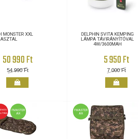
I MONSTER XXL
DELPHIN SVITA KEMPING
ASZTAL
LÁMPA TÁVIRÁNYÍTÓVAL
4W/3600MAH
50 990 Ft
5 950 Ft
54 990
Ft
7 000
Ft
YENES
FMASTER
FMASTER
LÍTÁS
ÁR
ÁR