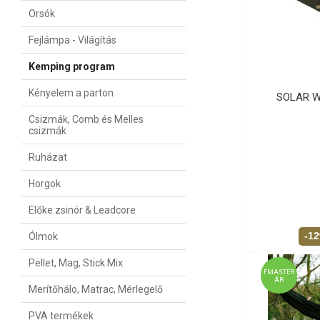
Orsók
Fejlámpa - Világítás
Kemping program
Kényelem a parton
SOLAR W
Csizmák, Comb és Melles
csizmák
Ruházat
Horgok
Előke zsinór & Leadcore
-1
Ólmok
Pellet, Mag, Stick Mix
FMASTER
ÁR
Merítőhálo, Matrac, Mérlegelő
PVA termékek