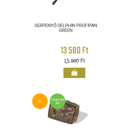
SERPENYŐ DELPHIN PROFIPAN
GREEN
13 580 Ft
15 980
Ft
FMASTER
ÚJ
ÁR