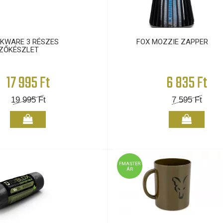
KWARE 3 RÉSZES
FOX MOZZIE ZAPPER
ZŐKÉSZLET
17 995 Ft
6 835 Ft
19 995
Ft
7 595
Ft
FMASTER
ÁR