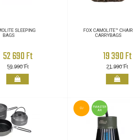
OLITE SLEEPING
FOX CAMOLITE™ CHAIR
BAGS
CARRYBAGS
52 690 Ft
19 390 Ft
59 990
Ft
21 990
Ft
FMASTER
ÚJ
ÁR