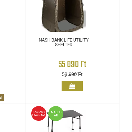
NASH BANK LIFE UTILITY
SHELTER
55 890 Ft
58 990
Ft
l
INGYENES
FMASTER
SZÁLLÍTÁS
ÁR