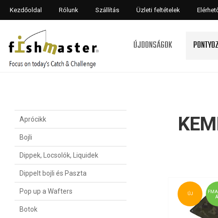
Kezdőoldal
Rólunk
Szállítás
Üzleti feltételek
Elérhe
ÚJDONSÁGOK
PONTYO
KEM
Aprócikk
Bojli
Dippek, Locsolók, Liquidek
Dippelt bojli és Paszta
Pop up a Wafters
FMA
ÚJ
Botok