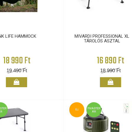
NK LIFE HAMMOCK
MIVARDI PROFESSIONAL XL
TÁROLÓS ASZTAL
18 990 Ft
16 890 Ft
19 490
Ft
18 990
Ft
STER
FMASTER
ÚJ
ÁR
ÁR