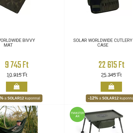
ORLDWIDE BIVVY
SOLAR WORLDWIDE CUTLERY
MAT
CASE
9 745 Ft
22 615 Ft
10 915
Ft
25 345
Ft
2%
-12%
a
SOLAR12
kuponnal
a
SOLAR12
kuponna
FMASTER
ÁR