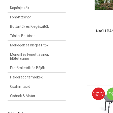
Kapásjelzők
Fonott zsinór
Bottartók és Kiegészítők
NASH BA
Táska, Bottáska
Mérlegek és kiegészítők
Monofil és Fonott Zsinór,
Előtétzsinór
Etetőrakéták és Bóják
Haldorádó termékek
Csali imtáció
INGYENES
FMA
Csónak & Motor
SZÁLLÍTÁS