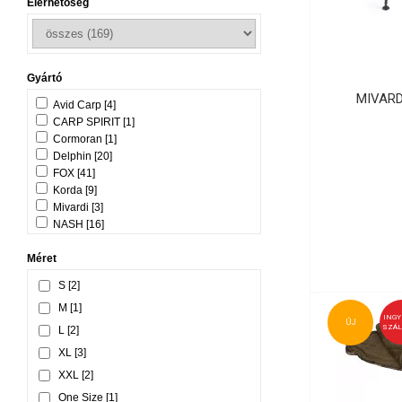
Elérhetőség
Gyártó
MIVARD
Avid Carp [4]
CARP SPIRIT [1]
Cormoran [1]
Delphin [20]
FOX [41]
Korda [9]
Mivardi [3]
NASH [16]
Plano [5]
Méret
Prologic [9]
RidgeMonkey [47]
S [2]
Solar Tackle [11]
M [1]
Starbaits [1]
ING
ÚJ
SZÁL
L [2]
XL [3]
XXL [2]
One Size [1]