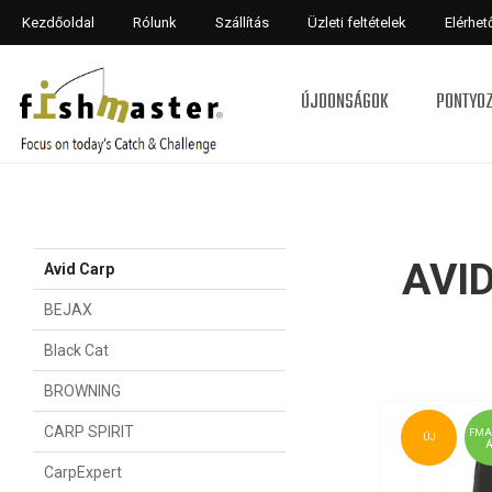
Kezdőoldal
Rólunk
Szállítás
Üzleti feltételek
Elérhe
ÚJDONSÁGOK
PONTYO
AVI
Avid Carp
BEJAX
Black Cat
BROWNING
CARP SPIRIT
FMA
ÚJ
CarpExpert