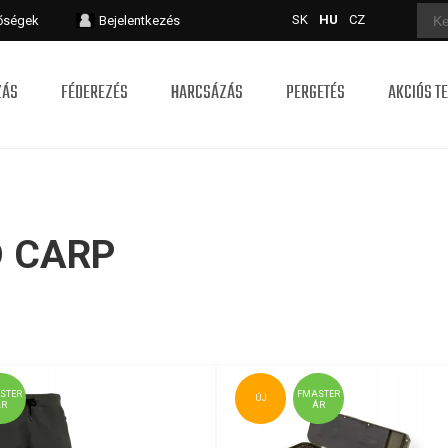
SK
HU
CZ
tőségek
Bejelentkezés
ZÁS
FÉDEREZÉS
HARCSÁZÁS
PERGETÉS
AKCIÓS T
D CARP
STER
FMASTER
ÚJ
ÁR
ÁR