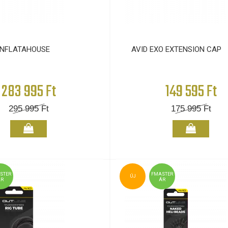
INFLATAHOUSE
AVID EXO EXTENSION CAP
283 995 Ft
149 595 Ft
295 995
Ft
175 995
Ft
STER
FMASTER
ÚJ
ÁR
ÁR