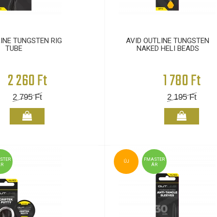
LINE TUNGSTEN RIG
AVID OUTLINE TUNGSTEN
TUBE
NAKED HELI BEADS
2 260 Ft
1 780 Ft
2 795
Ft
2 195
Ft
STER
FMASTER
ÚJ
ÁR
ÁR