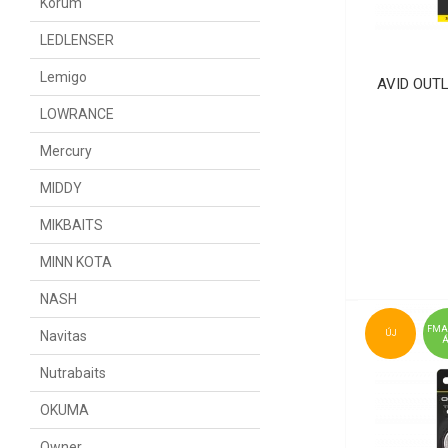
Korum
LEDLENSER
Lemigo
AVID OUT
LOWRANCE
Mercury
MIDDY
MIKBAITS
MINN KOTA
NASH
FMA
Navitas
ÚJ
Nutrabaits
OKUMA
Owner