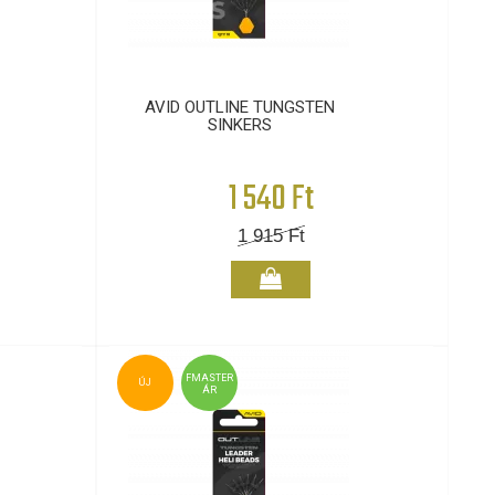
AVID OUTLINE TUNGSTEN
SINKERS
1 540 Ft
1 915
Ft
FMASTER
ÚJ
ÁR