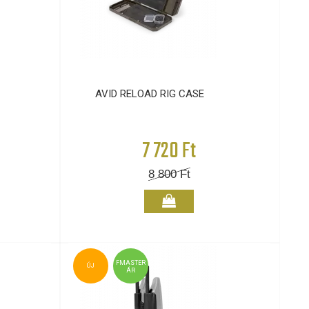
AVID RELOAD RIG CASE
7 720 Ft
8 800
Ft
FMASTER
ÚJ
ÁR