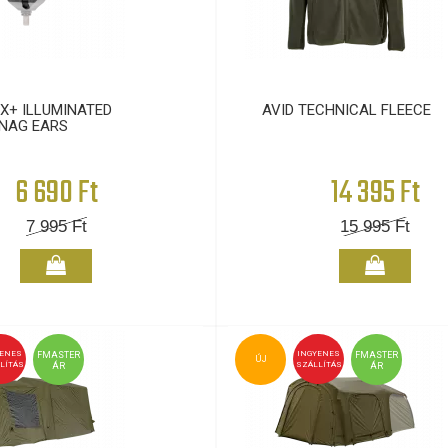
TX+ ILLUMINATED
AVID TECHNICAL FLEECE
NAG EARS
6 690 Ft
14 395 Ft
7 995
Ft
15 995
Ft
YENES
INGYENES
FMASTER
FMASTER
ÚJ
LÍTÁS
SZÁLLÍTÁS
ÁR
ÁR