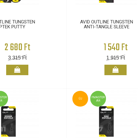
TLINE TUNGSTEN
AVID OUTLINE TUNGSTEN
PTEK PUTTY
ANTI-TANGLE SLEEVE
2 680 Ft
1 540 Ft
3 315
Ft
1 915
Ft
STER
FMASTER
ÚJ
ÁR
ÁR