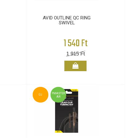
AVID OUTLINE QC RING
SWIVEL
1 540 Ft
1 915
Ft
FMASTER
ÚJ
ÁR