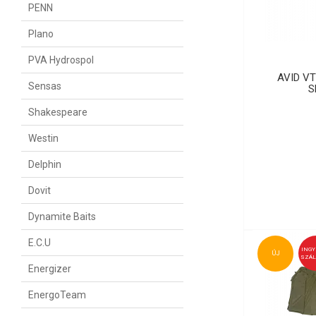
PENN
Plano
PVA Hydrospol
AVID V
Sensas
S
Shakespeare
Westin
Delphin
Dovit
Dynamite Baits
E.C.U
ING
ÚJ
SZÁL
Energizer
EnergoTeam