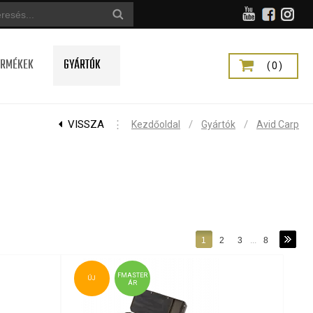
ERMÉKEK
GYÁRTÓK
(0)
VISSZA
⋮
/
/
Kezdőoldal
Gyártók
Avid Carp
1
2
3
...
8
FMASTER
ÚJ
ÁR