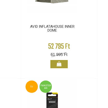
AVID INFLATAHOUSE INNER
DOME
52 795 Ft
61 995
Ft
FMASTER
ÚJ
ÁR