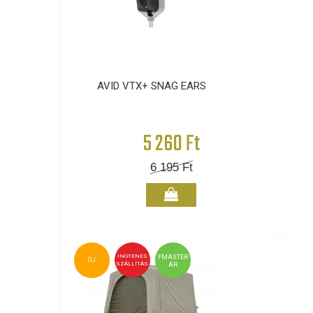
AVID VTX+ SNAG EARS
5 260 Ft
6 195
Ft
INGYENES
FMASTER
ÚJ
SZÁLLÍTÁS
ÁR