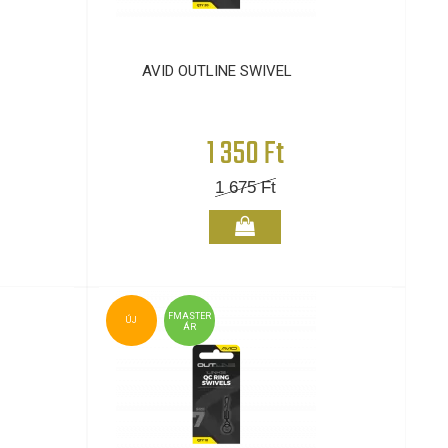
AVID OUTLINE SWIVEL
1 350 Ft
1 675
Ft
FMASTER
ÚJ
ÁR