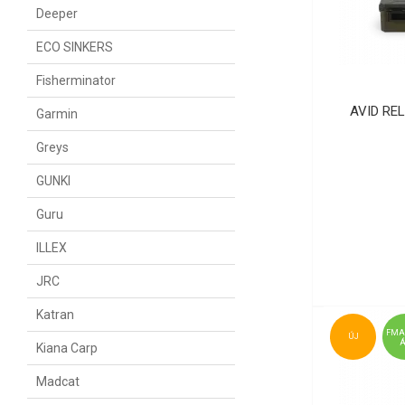
Deeper
ECO SINKERS
Fisherminator
AVID RE
Garmin
Greys
GUNKI
Guru
ILLEX
JRC
Katran
FMA
ÚJ
Kiana Carp
Madcat