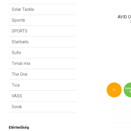
Solar Tackle
AVID 
Spomb
SPORTS
Starbaits
Sufix
Timár mix
The One
Tica
FMA
ÚJ
VASS
Sonik
Elérhetőség