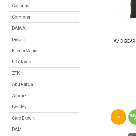
Coppens
Cormoran
DAIWA
Delkim
AVID BEAR
FeederMania
FOX Rage
ZFISH
Abu Garcia
AtomiX
Berkley
FMA
ÚJ
Carp Expert
DAM