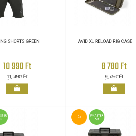
ING SHORTS GREEN
AVID XL RELOAD RIG CASE
10 990 Ft
8 780 Ft
11 990
Ft
9 750
Ft
STER
FMASTER
ÚJ
ÁR
ÁR