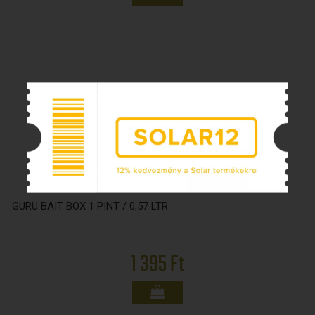
GURU BAIT BOX 1 PINT / 0,57 LTR
1 395 Ft