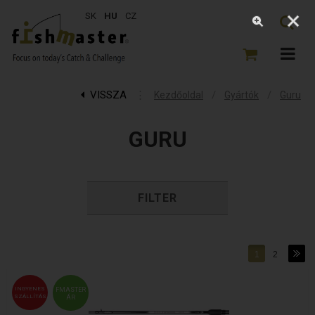
SK
HU
CZ
VISSZA
⋮
/
/
Kezdőoldal
Gyártók
Guru
GURU
FILTER
1
2
INGYENES
FMASTER
SZÁLLÍTÁS
ÁR