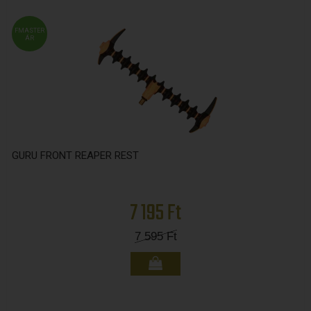
FMASTER
ÁR
GURU FRONT REAPER REST
7 195 Ft
7 595
Ft