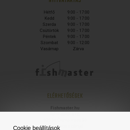
NYITVATARTÁS
Hétfő
9:00 - 17:00
Kedd
9:00 - 17:00
Szerda
9:00 - 17:00
Csütörtök
9:00 - 17:00
Péntek
9:00 - 17:00
Szombat
9:00 - 12:00
Vasárnap
Zárva
ELÉRHETŐSÉGEK
Fishmaster.hu
fishmaster s.r.o,
925 06 Čierna Voda 89
statisztikai számjel:
Cookie beállítások