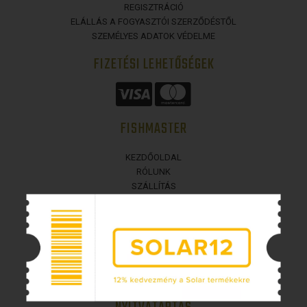
REGISZTRÁCIÓ
ELÁLLÁS A FOGYASZTÓI SZERZŐDÉSTŐL
SZEMÉLYES ADATOK VÉDELME
FIZETÉSI LEHETŐSÉGEK
FISHMASTER
KEZDŐOLDAL
RÓLUNK
SZÁLLÍTÁS
ÜZLETI FELTÉTELEK
ELÉRHETŐSÉGEK
BEJELENTKEZÉS
COOKIES