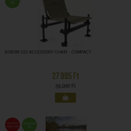
ÁR
KORUM S23 ACCESSORY CHAIR - COMPACT
27 995 Ft
48 000
Ft
INGYENES
FMASTER
SZÁLLÍTÁS
ÁR