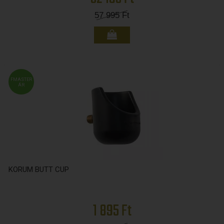
57 995
Ft
FMASTER
ÁR
KORUM BUTT CUP
1 895 Ft