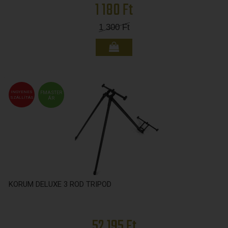
1 180 Ft
1 300
Ft
INGYENES
FMASTER
SZÁLLÍTÁS
ÁR
KORUM DELUXE 3 ROD TRIPOD
52 195 Ft