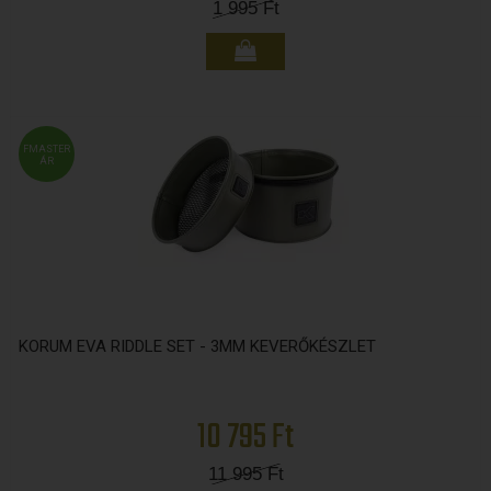
1 995
Ft
FMASTER
ÁR
KORUM EVA RIDDLE SET - 3MM KEVERŐKÉSZLET
10 795 Ft
11 995
Ft