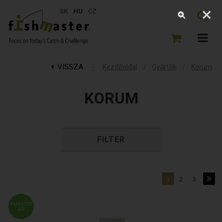
SK
HU
CZ
VISSZA
⋮
/
/
Kezdőoldal
Gyártók
Korum
KORUM
FILTER
1
2
3
FMASTER
ÁR