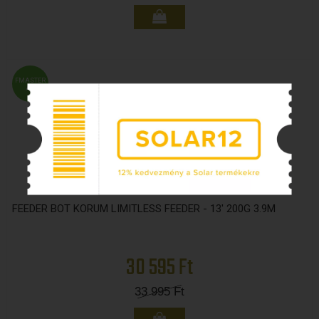
FMASTER
ÁR
FEEDER BOT KORUM LIMITLESS FEEDER - 13' 200G 3.9M
30 595 Ft
33 995
Ft