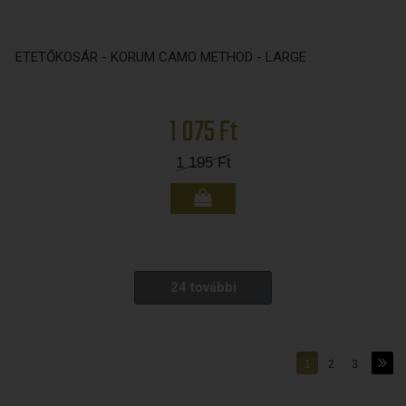
ETETŐKOSÁR - KORUM CAMO METHOD - LARGE
1 075 Ft
1 195
Ft
24 további
1
2
3