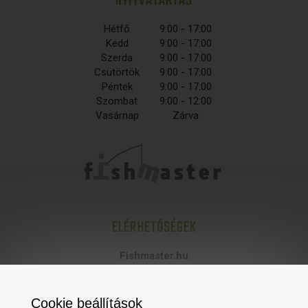
NYITVATARTÁS
Hétfő
9:00 - 17:00
Kedd
9:00 - 17:00
Szerda
9:00 - 17:00
Csütörtök
9:00 - 17:00
Péntek
9:00 - 17:00
Szombat
9:00 - 12:00
Vasárnap
Zárva
ELÉRHETŐSÉGEK
Fishmaster.hu
fishmaster s.r.o,
925 06 Čierna Voda 89
statisztikai számjel:
Cookie beállítások