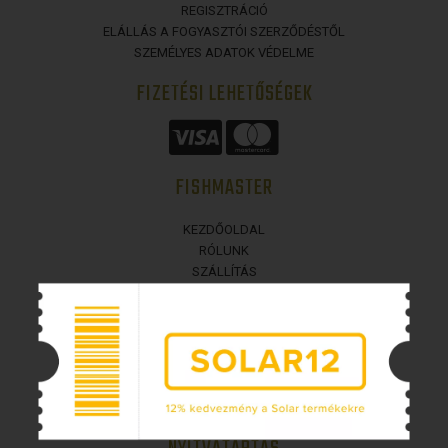
REGISZTRÁCIÓ
ELÁLLÁS A FOGYASZTÓI SZERZŐDÉSTŐL
SZEMÉLYES ADATOK VÉDELME
FIZETÉSI LEHETŐSÉGEK
FISHMASTER
KEZDŐOLDAL
RÓLUNK
SZÁLLÍTÁS
ÜZLETI FELTÉTELEK
ELÉRHETŐSÉGEK
BEJELENTKEZÉS
COOKIES