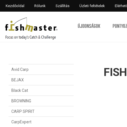
Kezdőoldal
Rólunk
Szállítás
Üzleti feltételek
Elérhe
ÚJDONSÁGOK
PONTYO
FIS
Avid Carp
BEJAX
Black Cat
BROWNING
CARP SPIRIT
CarpExpert