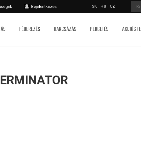
SK
HU
CZ
tőségek
Bejelentkezés
ZÁS
FÉDEREZÉS
HARCSÁZÁS
PERGETÉS
AKCIÓS T
HERMINATOR