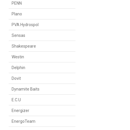
PENN
Plano
PVA Hydrospol
Sensas
Shakespeare
Westin
Delphin
Dovit
Dynamite Baits
E.C.U
Energizer
EnergoTeam