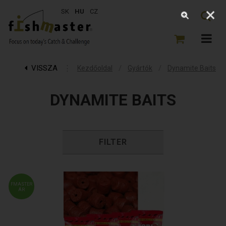
SK
HU
CZ
VISSZA
⋮
/
/
Kezdőoldal
Gyártók
Dynamite Baits
DYNAMITE BAITS
FILTER
FMASTER
ÁR