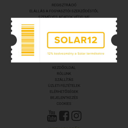
REGISZTRÁCIÓ
ELÁLLÁS A FOGYASZTÓI SZERZŐDÉSTŐL
SZEMÉLYES ADATOK VÉDELME
FIZETÉSI LEHETŐSÉGEK
FISHMASTER
KEZDŐOLDAL
RÓLUNK
SZÁLLÍTÁS
ÜZLETI FELTÉTELEK
ELÉRHETŐSÉGEK
BEJELENTKEZÉS
COOKIES