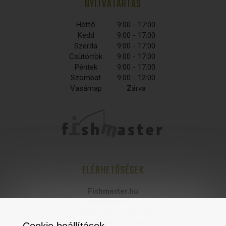
NYITVATARTÁS
Hétfő
9:00 - 17:00
Kedd
9:00 - 17:00
Szerda
9:00 - 17:00
Csütörtök
9:00 - 17:00
Péntek
9:00 - 17:00
Szombat
9:00 - 12:00
Vasárnap
Zárva
ELÉRHETŐSÉGEK
Fishmaster.hu
fishmaster s.r.o,
925 06 Čierna Voda 89
statisztikai számjel: