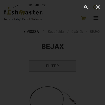
SK
HU
CZ
VISSZA
⋮
/
/
Kezdőoldal
Gyártók
BEJAX
BEJAX
FILTER