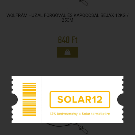
WOLFRÁM HUZAL FORGÓVAL ÉS KAPOCCSAL BEJAX 12KG /
25CM
640 Ft