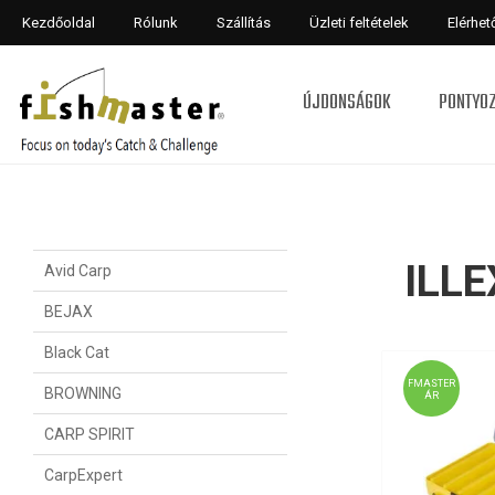
Kezdőoldal
Rólunk
Szállítás
Üzleti feltételek
Elérhe
ÚJDONSÁGOK
PONTYO
ILLE
Avid Carp
BEJAX
Black Cat
FMASTER
BROWNING
ÁR
CARP SPIRIT
CarpExpert