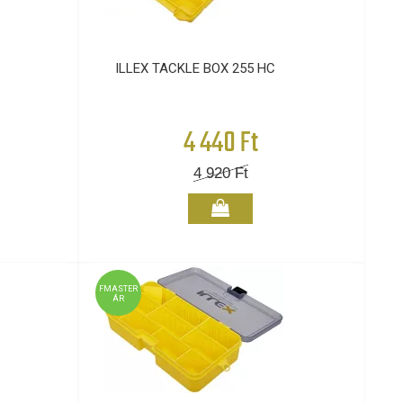
ILLEX TACKLE BOX 255 HC
4 440 Ft
4 920
Ft
FMASTER
ÁR