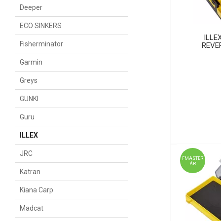
Deeper
ECO SINKERS
ILLE
Fisherminator
REVE
Garmin
Greys
GUNKI
Guru
ILLEX
JRC
FMASTER
ÁR
Katran
Kiana Carp
Madcat