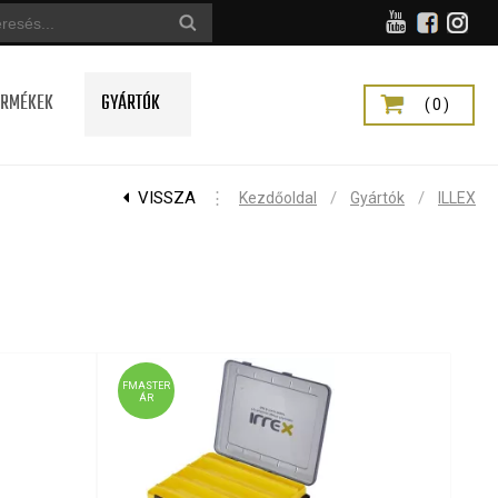
ERMÉKEK
GYÁRTÓK
(0)
VISSZA
⋮
/
/
Kezdőoldal
Gyártók
ILLEX
FMASTER
ÁR