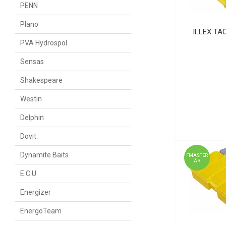
PENN
Plano
ILLEX TA
PVA Hydrospol
Sensas
Shakespeare
Westin
Delphin
Dovit
Dynamite Baits
FMASTER
ÁR
E.C.U
Energizer
EnergoTeam