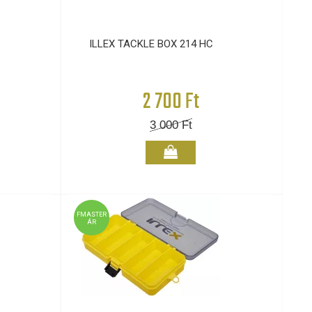
ILLEX TACKLE BOX 214 HC
2 700 Ft
3 000
Ft
FMASTER
ÁR