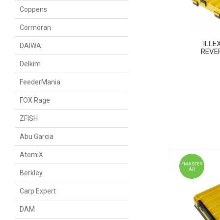
Coppens
Cormoran
ILLE
DAIWA
REVE
Delkim
FeederMania
FOX Rage
ZFISH
Abu Garcia
AtomiX
FMASTER
ÁR
Berkley
Carp Expert
DAM