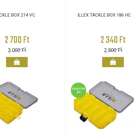
ACKLE BOX 214 VC
ILLEX TACKLE BOX 186 HC
2 700 Ft
2 340 Ft
3 000
Ft
2 600
Ft
FMASTER
ÁR