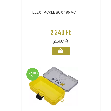
ILLEX TACKLE BOX 186 VC
2 340 Ft
2 600
Ft
FMASTER
ÁR