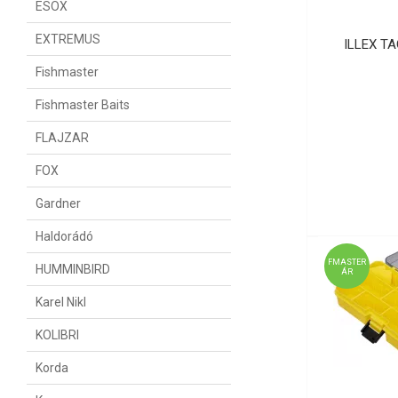
ESOX
EXTREMUS
ILLEX T
Fishmaster
Fishmaster Baits
FLAJZAR
FOX
Gardner
Haldorádó
FMASTER
HUMMINBIRD
ÁR
Karel Nikl
KOLIBRI
Korda