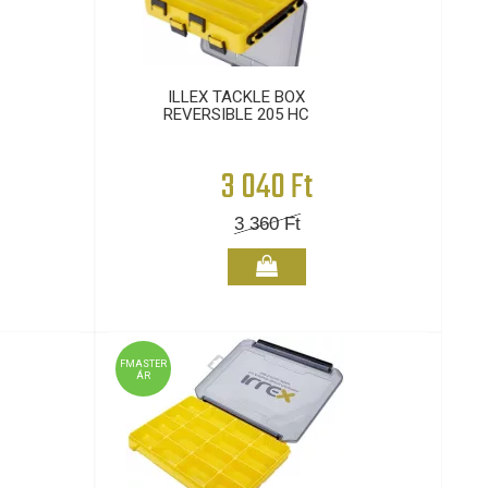
ILLEX TACKLE BOX
REVERSIBLE 205 HC
3 040 Ft
3 360
Ft
FMASTER
ÁR