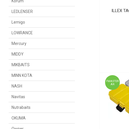
Korum
ILLEX T
LEDLENSER
Lemigo
LOWRANCE
Mercury
MIDDY
MIKBAITS
MINN KOTA
FMASTER
ÁR
NASH
Navitas
Nutrabaits
OKUMA
Owner