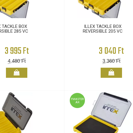
X TACKLE BOX
ILLEX TACKLE BOX
RSIBLE 285 VC
REVERSIBLE 205 VC
3 995 Ft
3 040 Ft
4 480
Ft
3 360
Ft
FMASTER
ÁR