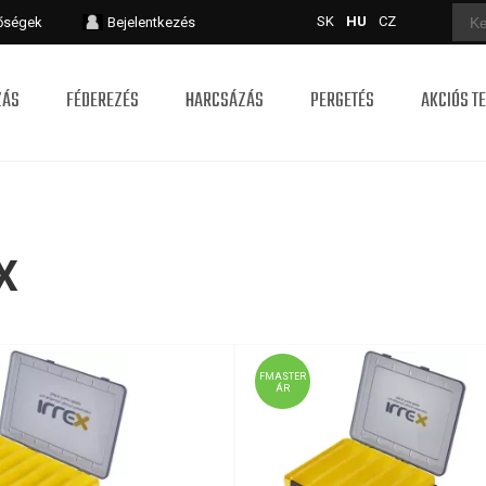
SK
HU
CZ
tőségek
Bejelentkezés
ZÁS
FÉDEREZÉS
HARCSÁZÁS
PERGETÉS
AKCIÓS T
X
FMASTER
ÁR