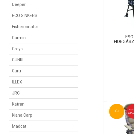
Deeper
ECO SINKERS
Fisherminator
ESO
Garmin
HORGÁSZ
Greys
GUNKI
Guru
ILLEX
JRC
Katran
ING
ÚJ
SZÁL
Kiana Carp
Madcat