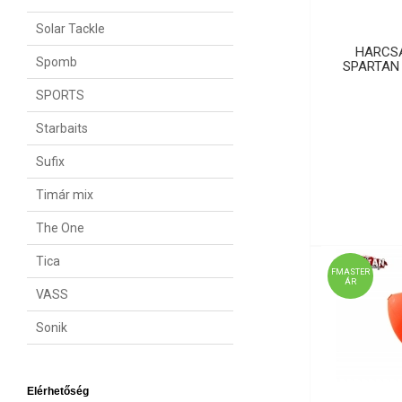
Solar Tackle
HARCSÁ
Spomb
SPARTAN 
SPORTS
Starbaits
Sufix
Timár mix
The One
Tica
FMASTER
ÁR
VASS
Sonik
Elérhetőség