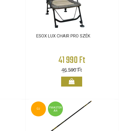
ESOX LUX CHAIR PRO SZÉK
41 990 Ft
46 590
Ft
FMASTER
ÚJ
ÁR