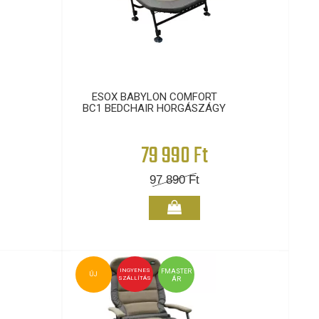
ESOX BABYLON COMFORT
BC1 BEDCHAIR HORGÁSZÁGY
79 990 Ft
97 890
Ft
INGYENES
FMASTER
ÚJ
SZÁLLÍTÁS
ÁR