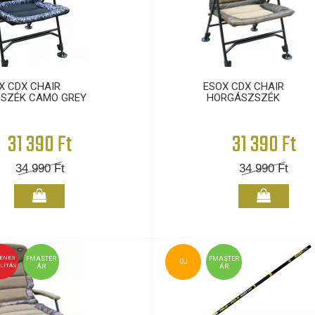
X CDX CHAIR
ESOX CDX CHAIR
SZÉK CAMO GREY
HORGÁSZSZÉK
31 390 Ft
31 390 Ft
34 990
Ft
34 990
Ft
YENES
FMASTER
FMASTER
ÚJ
LÍTÁS
ÁR
ÁR