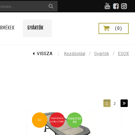
ERMÉKEK
GYÁRTÓK
(0)
VISSZA
⋮
/
/
Kezdőoldal
Gyártók
ESOX
1
2
INGYENES
FMASTER
ÚJ
SZÁLLÍTÁS
ÁR