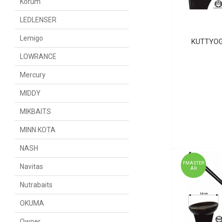
Korum
LEDLENSER
Lemigo
KUTTYOG
LOWRANCE
Mercury
MIDDY
MIKBAITS
MINN KOTA
NASH
FMASTER
Navitas
ÁR
Nutrabaits
OKUMA
Owner