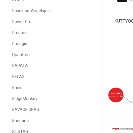
Poseidon-Angelsport
KUTTYOG
Power Pro
Preston
Prologic
Quantum
RAPALA
RELAX
Rhino
INGYENES
SZÁLLÍTÁS
RidgeMonkey
SAVAGE GEAR
Shimano
SILSTAR