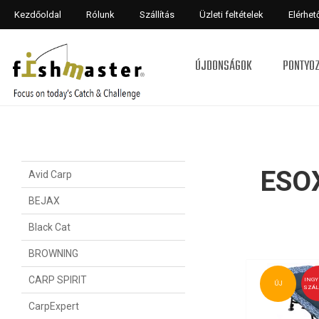
Kezdőoldal
Rólunk
Szállítás
Üzleti feltételek
Elérhe
ÚJDONSÁGOK
PONTYO
ESO
Avid Carp
BEJAX
Black Cat
BROWNING
CARP SPIRIT
ING
ÚJ
SZÁL
CarpExpert