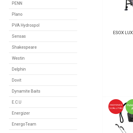
PENN
Plano
PVA Hydrospol
ESOX LUX
Sensas
Shakespeare
Westin
Delphin
Dovit
Dynamite Baits
E.C.U
INGYENES
FMA
SZÁLLÍTÁS
Energizer
EnergoTeam