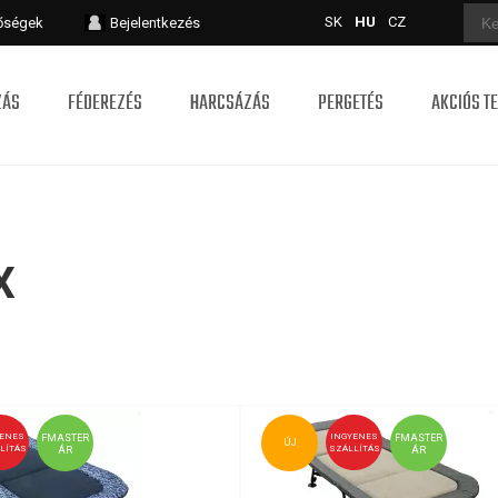
SK
HU
CZ
tőségek
Bejelentkezés
ZÁS
FÉDEREZÉS
HARCSÁZÁS
PERGETÉS
AKCIÓS T
X
YENES
INGYENES
FMASTER
FMASTER
ÚJ
LÍTÁS
SZÁLLÍTÁS
ÁR
ÁR