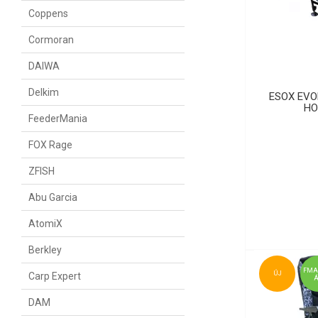
Coppens
Cormoran
DAIWA
Delkim
ESOX EVO
HO
FeederMania
FOX Rage
ZFISH
Abu Garcia
AtomiX
Berkley
FMA
ÚJ
Carp Expert
DAM