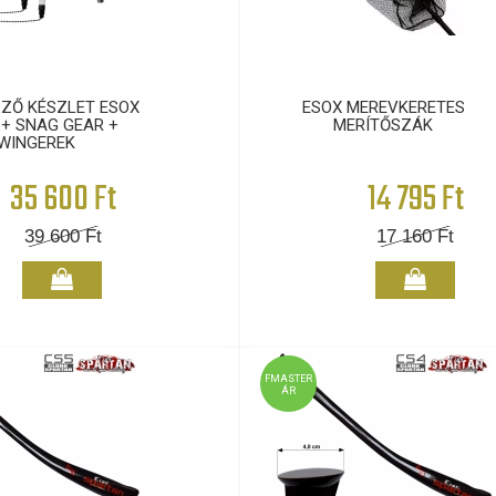
ZŐ KÉSZLET ESOX
ESOX MEREVKERETES
 + SNAG GEAR +
MERÍTŐSZÁK
WINGEREK
35 600 Ft
14 795 Ft
39 600
Ft
17 160
Ft
FMASTER
ÁR