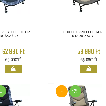
LVE SE1 BEDCHAIR
ESOX CDX PRO BEDCHAIR
RGÁSZÁGY
HORGÁSZÁGY
62 990 Ft
58 990 Ft
69 990
Ft
66 990
Ft
STER
FMASTER
ÚJ
ÁR
ÁR