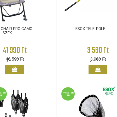
 CHAIR PRO CAMO
ESOX TELE-POLE
SZÉK
41 990 Ft
3 560 Ft
46 590
Ft
3 960
Ft
STER
FMASTER
ÁR
ÁR