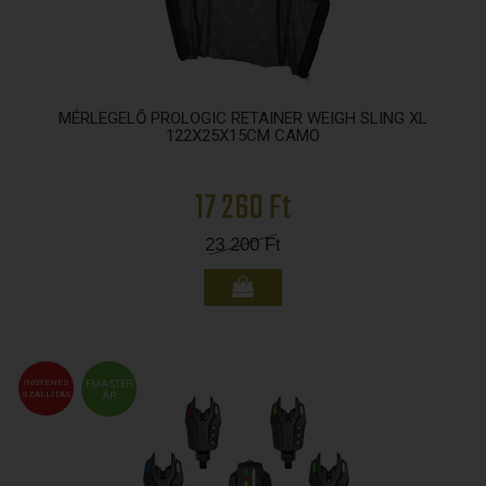
MÉRLEGELŐ PROLOGIC RETAINER WEIGH SLING XL
122X25X15CM CAMO
17 260 Ft
23 200
Ft
INGYENES
FMASTER
SZÁLLÍTÁS
ÁR