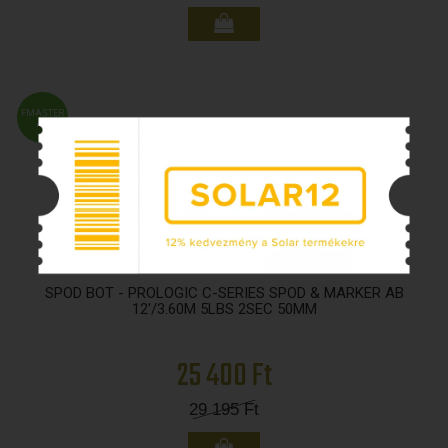
FMASTER
ÁR
SPOD BOT - PROLOGIC C-SERIES SPOD & MARKER AB
12'/3.60M 5LBS 2SEC 50MM
25 400 Ft
29 195
Ft