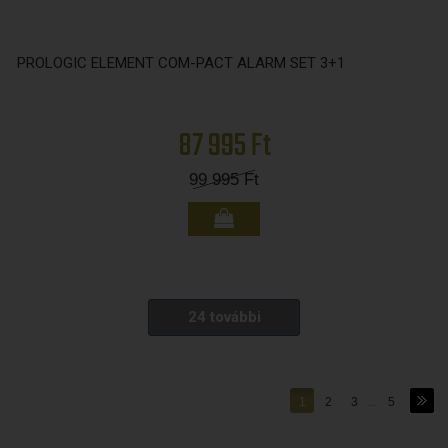
PROLOGIC ELEMENT COM-PACT ALARM SET 3+1
87 995 Ft
99 995
Ft
24 további
1
2
3
...
5