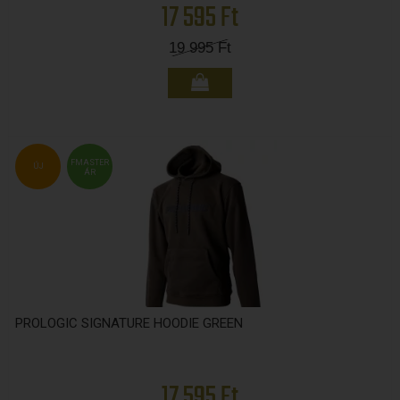
17 595 Ft
19 995
Ft
FMASTER
ÚJ
ÁR
PROLOGIC SIGNATURE HOODIE GREEN
17 595 Ft