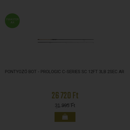
FMASTER
ÁR
PONTYOZÓ BOT - PROLOGIC C-SERIES SC 12FT 3LB 2SEC AR
26 720 Ft
31 995
Ft