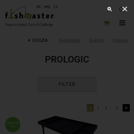
SK
HU
CZ
VISSZA
⋮
/
/
Kezdőoldal
Gyártók
Prologic
PROLOGIC
FILTER
1
2
3
...
5
FMASTER
ÁR