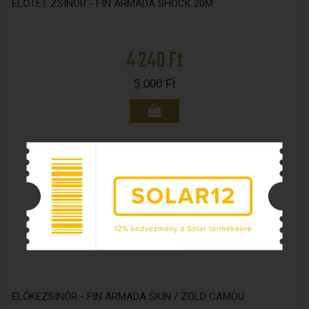
ELŐTÉT ZSINÓR - FIN ARMADA SHOCK 20M
4 240 Ft
5 000
Ft
ELŐKEZSINÓR - FIN ARMADA SKIN / ZÖLD CAMOU