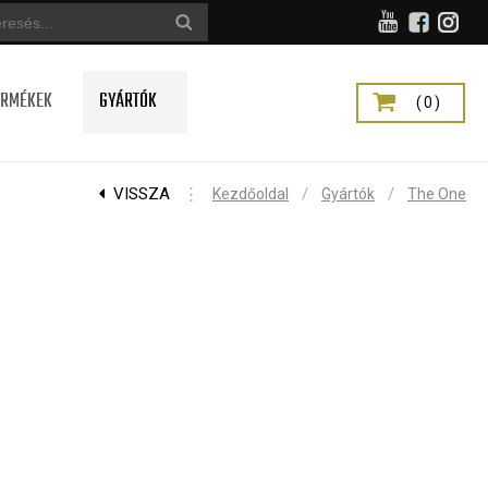
ERMÉKEK
GYÁRTÓK
(0)
VISSZA
⋮
/
/
Kezdőoldal
Gyártók
The One