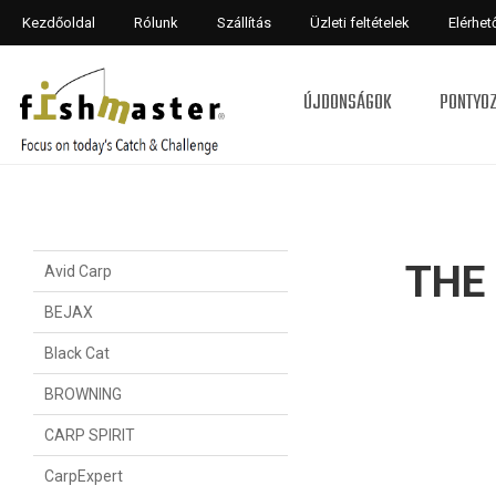
Kezdőoldal
Rólunk
Szállítás
Üzleti feltételek
Elérhe
ÚJDONSÁGOK
PONTYO
THE
Avid Carp
BEJAX
Black Cat
BROWNING
CARP SPIRIT
CarpExpert