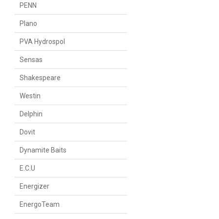
PENN
Plano
PVA Hydrospol
Sensas
Shakespeare
Westin
Delphin
Dovit
Dynamite Baits
E.C.U
Energizer
EnergoTeam