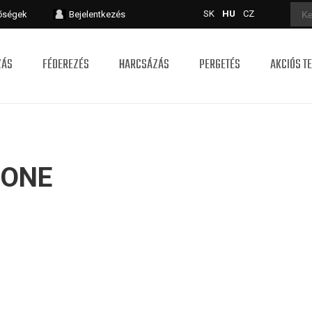
SK
HU
CZ
tőségek
Bejelentkezés
ZÁS
FÉDEREZÉS
HARCSÁZÁS
PERGETÉS
AKCIÓS T
 ONE