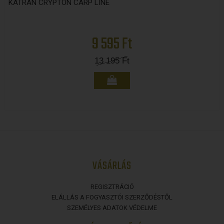
KATRAN CRYPTON CARP LINE
9 595 Ft
13 195
Ft
VÁSÁRLÁS
REGISZTRÁCIÓ
ELÁLLÁS A FOGYASZTÓI SZERZŐDÉSTŐL
SZEMÉLYES ADATOK VÉDELME