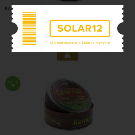
KATRAN CRYPTON SYMBIOS
9 595 Ft
13 195
Ft
FMASTER
ÁR