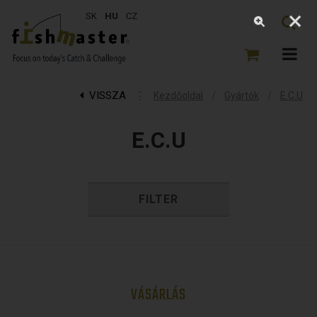
SK
HU
CZ
VISSZA
⋮
/
/
Kezdőoldal
Gyártók
E.C.U
E.C.U
FILTER
VÁSÁRLÁS