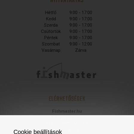
NYITVATARTÁS
Hétfő
9:00 - 17:00
Kedd
9:00 - 17:00
Szerda
9:00 - 17:00
Csütörtök
9:00 - 17:00
Péntek
9:00 - 17:00
Szombat
9:00 - 12:00
Vasárnap
Zárva
ELÉRHETŐSÉGEK
Fishmaster.hu
fishmaster s.r.o,
925 06 Čierna Voda 89
statisztikai számjel:
Cookie beállítások