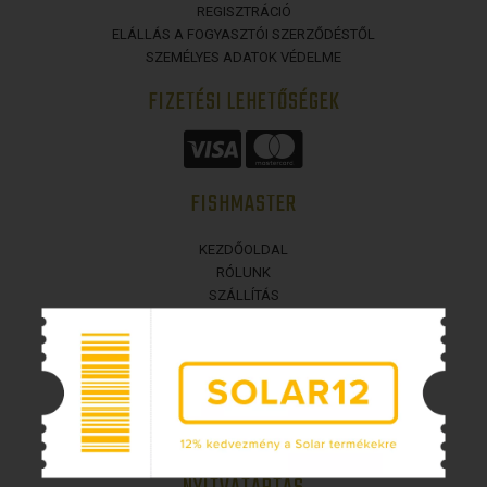
REGISZTRÁCIÓ
ELÁLLÁS A FOGYASZTÓI SZERZŐDÉSTŐL
SZEMÉLYES ADATOK VÉDELME
FIZETÉSI LEHETŐSÉGEK
FISHMASTER
KEZDŐOLDAL
RÓLUNK
SZÁLLÍTÁS
ÜZLETI FELTÉTELEK
ELÉRHETŐSÉGEK
BEJELENTKEZÉS
COOKIES