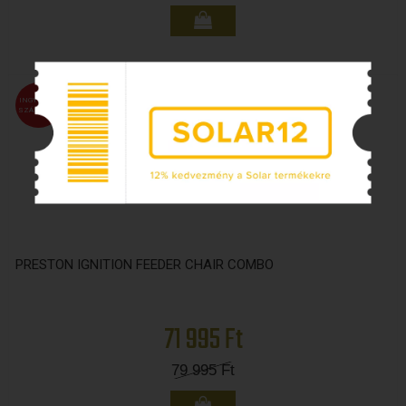
INGYENES
FMASTER
SZÁLLÍTÁS
ÁR
PRESTON IGNITION FEEDER CHAIR COMBO
71 995 Ft
79 995
Ft