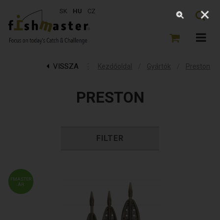
SK
HU
CZ
VISSZA
⋮
/
/
Kezdőoldal
Gyártók
Preston
PRESTON
FILTER
FMASTER
ÁR