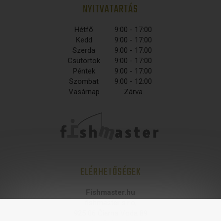
NYITVATARTÁS
Hétfő
9:00 - 17:00
Kedd
9:00 - 17:00
Szerda
9:00 - 17:00
Csütörtök
9:00 - 17:00
Péntek
9:00 - 17:00
Szombat
9:00 - 12:00
Vasárnap
Zárva
ELÉRHETŐSÉGEK
Fishmaster.hu
fishmaster s.r.o,
925 06 Čierna Voda 89