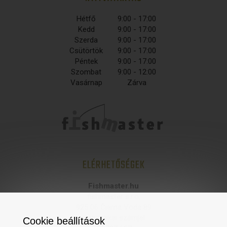
Hétfő
9:00 - 17:00
Kedd
9:00 - 17:00
Szerda
9:00 - 17:00
Csütörtök
9:00 - 17:00
Péntek
9:00 - 17:00
Szombat
9:00 - 12:00
Vasárnap
Zárva
ELÉRHETŐSÉGEK
Fishmaster.hu
fishmaster s.r.o,
925 06 Čierna Voda 89
statisztikai számjel:
Cookie beállítások