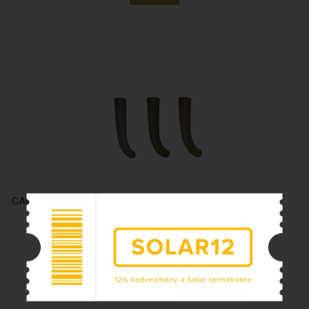
GARDNER COVERT HOOK ALIGNER - ZÖLD
1 495 Ft