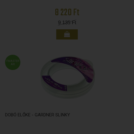
8 220 Ft
9 135
Ft
FMASTER
ÁR
DOBÓ ELŐKE - GARDNER SLINKY