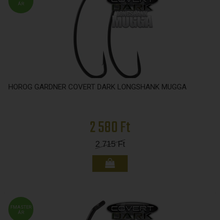
ÁR
HOROG GARDNER COVERT DARK LONGSHANK MUGGA
2 580 Ft
2 715
Ft
FMASTER
ÁR