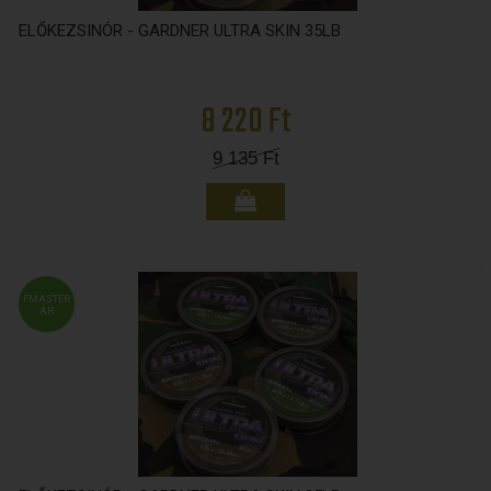
ELŐKEZSINÓR - GARDNER ULTRA SKIN 35LB
8 220 Ft
9 135
Ft
FMASTER
ÁR