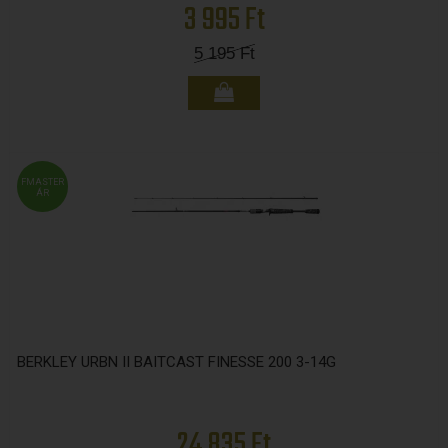
3 995 Ft
5 195
Ft
FMASTER
ÁR
BERKLEY URBN II BAITCAST FINESSE 200 3-14G
24 835 Ft