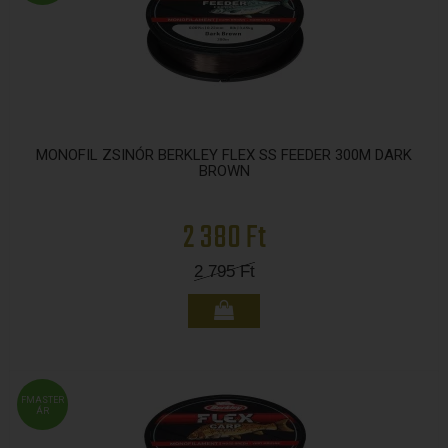
MONOFIL ZSINÓR BERKLEY FLEX SS FEEDER 300M DARK
BROWN
2 380 Ft
2 795
Ft
FMASTER
ÁR