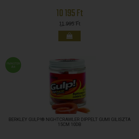
10 195 Ft
11 995
Ft
FMASTER
ÁR
BERKLEY GULP!® NIGHTCRAWLER DIPPELT GUMI GILISZTA
15CM 10DB