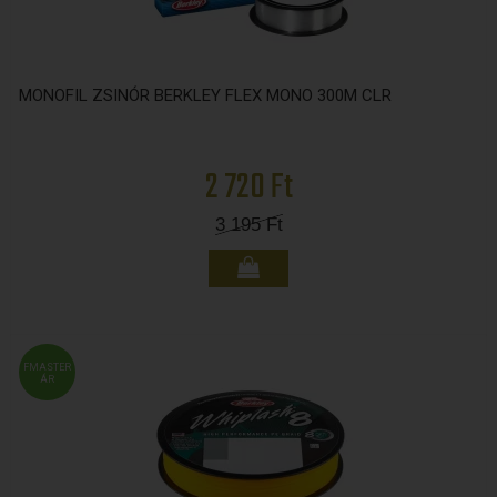
MONOFIL ZSINÓR BERKLEY FLEX MONO 300M CLR
2 720 Ft
3 195
Ft
FMASTER
ÁR