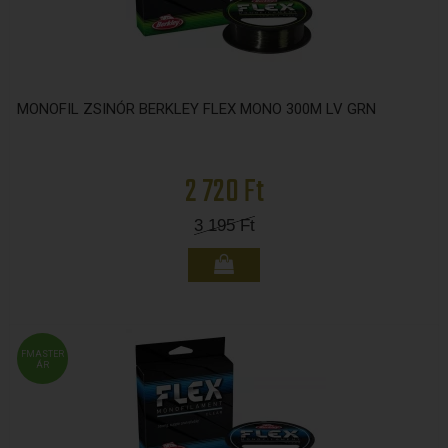
MONOFIL ZSINÓR BERKLEY FLEX MONO 300M LV GRN
2 720 Ft
3 195
Ft
FMASTER
ÁR