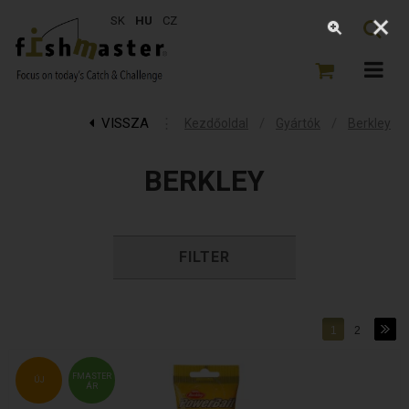
SK
HU
CZ
VISSZA
⋮
/
/
Kezdőoldal
Gyártók
Berkley
BERKLEY
FILTER
1
2
FMASTER
ÚJ
ÁR