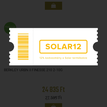
FMASTER
ÁR
BERKLEY URBN II FINESSE 210 2-10G
24 835 Ft
27 595
Ft