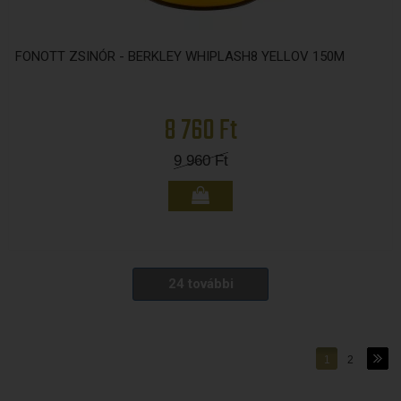
FONOTT ZSINÓR - BERKLEY WHIPLASH8 YELLOV 150M
8 760 Ft
9 960
Ft
24 további
1
2