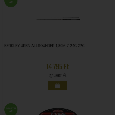
ÁR
BERKLEY URBN ALLROUNDER 1,80M 7-24G 2PC
14 795 Ft
27 995
Ft
FMASTER
ÁR