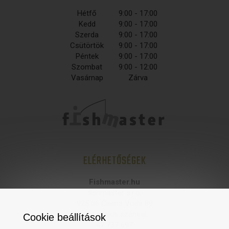
Hétfő
9:00 - 17:00
Kedd
9:00 - 17:00
Szerda
9:00 - 17:00
Csütörtök
9:00 - 17:00
Péntek
9:00 - 17:00
Szombat
9:00 - 12:00
Vasárnap
Zárva
ELÉRHETŐSÉGEK
Fishmaster.hu
fishmaster s.r.o,
925 06 Čierna Voda 89
statisztikai számjel:
Cookie beállítások
47 737 697