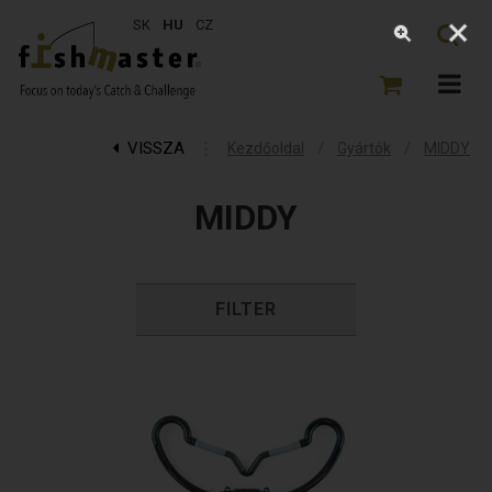
SK
HU
CZ
VISSZA
⋮
/
/
Kezdőoldal
Gyártók
MIDDY
MIDDY
FILTER