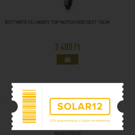
BOTTARTÓ FEJ MIDDY TOP NOTCH ROD REST 13CM
2 480 Ft
VÁSÁRLÁS
REGISZTRÁCIÓ