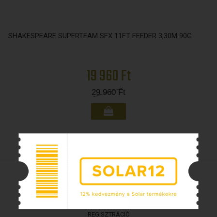
SHAKESPEARE SUPERTEAM SFX 11FT FEEDER 3,30M 90G
19 960 Ft
29 960
Ft
VÁSÁRLÁS
REGISZTRÁCIÓ