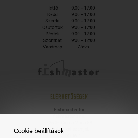
Hétfő
9:00 - 17:00
Kedd
9:00 - 17:00
Szerda
9:00 - 17:00
Csütörtök
9:00 - 17:00
Péntek
9:00 - 17:00
Szombat
9:00 - 12:00
Vasárnap
Zárva
ELÉRHETŐSÉGEK
Fishmaster.hu
fishmaster s.r.o,
925 06 Čierna Voda 89
statisztikai számjel:
Cookie beállítások
47 737 697